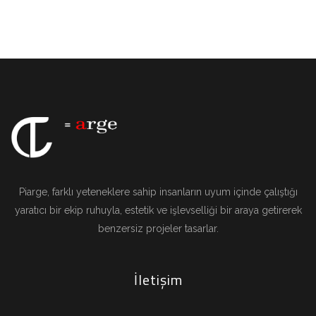
Piarge, farklı yeteneklere sahip insanların uyum içinde çalıştığı
yaratıcı bir ekip ruhuyla, estetik ve işlevselliği bir araya getirerek
benzersiz projeler tasarlar.
İletişim