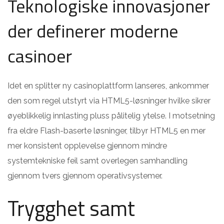
Teknologiske innovasjoner
der definerer moderne
casinoer
Idet en splitter ny casinoplattform lanseres, ankommer
den som regel utstyrt via HTML5-løsninger hvilke sikrer
øyeblikkelig innlasting pluss pålitelig ytelse. I motsetning
fra eldre Flash-baserte løsninger, tilbyr HTML5 en mer
mer konsistent opplevelse gjennom mindre
systemtekniske feil samt overlegen samhandling
gjennom tvers gjennom operativsystemer.
Trygghet samt