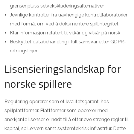
grenser pluss selvekskluderingsalternativer
Jevnlige kontroller fra uavhengige kontrolllaboratorier
med formål om ved å dokumentere spillintegritet
Klar informasjon relatert til vilkår og vilkår på norsk
Beskyttet databehandling i full samsvar etter GDPR-
retningslinjer
Lisensieringslandskap for
norske spillere
Regulering opererer som et kvalitetsgaranti hos
spillplattformer. Plattformer som opererer med
anerkjente lisenser er nødt til å etterleve strenge regler til
kapital, spillervern samt systemteknisk infrastrtur. Dette