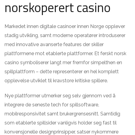
norskoperert casino
Markedet innen digitale casinoer innen Norge opplever
stadig utvikling, samt moderne operatører introduserer
med innovative avanserte features der skiller
plattformene mot etablerte plattformer. Et ferskt norsk
casino symboliserer langt mer fremfor simpelthen en
spillplattform – dette representerer en hel komplett
opplevelse utviklet til kravstore kritiske spillere.
Nye plattformer utmerker seg selv gjennom ved å
integrere de seneste tech for spillsoftware,
mobilresponsivitet samt brukergrensesnitt. Samtidig
som etablerte spillsider vanligvis holder seg fast til
konvensjonelle designprinsipper, satser nykommere