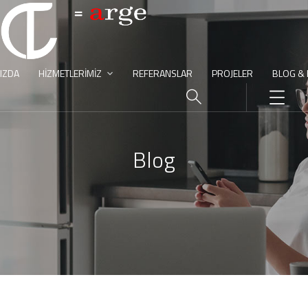
IZDA
HIZMETLERIMIZ
REFERANSLAR
PROJELER
BLOG &
Blog