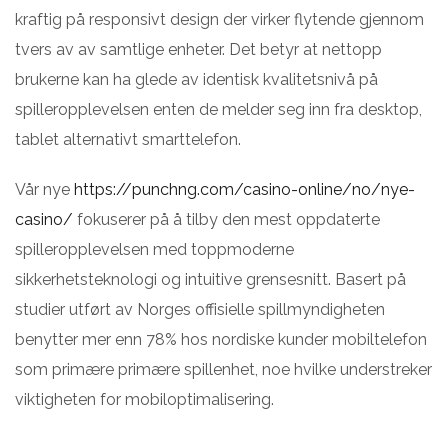
kraftig på responsivt design der virker flytende gjennom
tvers av av samtlige enheter. Det betyr at nettopp
brukerne kan ha glede av identisk kvalitetsnivå på
spilleropplevelsen enten de melder seg inn fra desktop,
tablet alternativt smarttelefon.
Vår nye
https://punchng.com/casino-online/no/nye-
casino/
fokuserer på å tilby den mest oppdaterte
spilleropplevelsen med toppmoderne
sikkerhetsteknologi og intuitive grensesnitt. Basert på
studier utført av Norges offisielle spillmyndigheten
benytter mer enn 78% hos nordiske kunder mobiltelefon
som primære primære spillenhet, noe hvilke understreker
viktigheten for mobiloptimalisering.