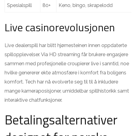
Spesialspill
80+
Keno, bingo, skrapelodd
Live casinorevolusjonen
Live dealerspill har blitt hjørnesteinen innen oppdaterte
spillopplevelser. Via HD streaming får brukere engasjere
sammen med profesjonelle croupierer live i sanntid, noe
hvilke genererer ekte atmosfære i komfort fra boligens
komfort. Tech har nå evolverte seg til til å inkludere
mange kameraposisjoner, umiddelbar spillhistorikk samt
interaktive chatfunksjoner.
Betalingsalternativer