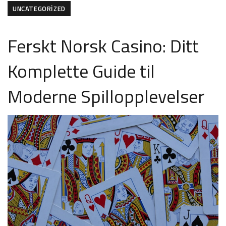
UNCATEGORIZED
Ferskt Norsk Casino: Ditt
Komplette Guide til
Moderne Spillopplevelser