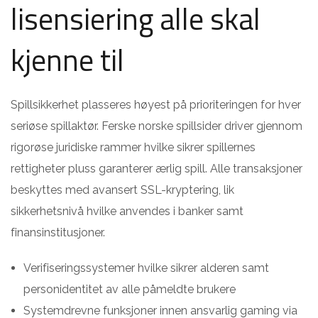
lisensiering alle skal
kjenne til
Spillsikkerhet plasseres høyest på prioriteringen for hver
seriøse spillaktør. Ferske norske spillsider driver gjennom
rigorøse juridiske rammer hvilke sikrer spillernes
rettigheter pluss garanterer ærlig spill. Alle transaksjoner
beskyttes med avansert SSL-kryptering, lik
sikkerhetsnivå hvilke anvendes i banker samt
finansinstitusjoner.
Verifiseringssystemer hvilke sikrer alderen samt
personidentitet av alle påmeldte brukere
Systemdrevne funksjoner innen ansvarlig gaming via