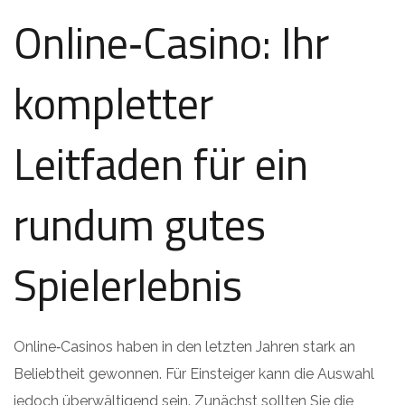
Online‑Casino: Ihr
kompletter
Leitfaden für ein
rundum gutes
Spielerlebnis
Online‑Casinos haben in den letzten Jahren stark an
Beliebtheit gewonnen. Für Einsteiger kann die Auswahl
jedoch überwältigend sein. Zunächst sollten Sie die