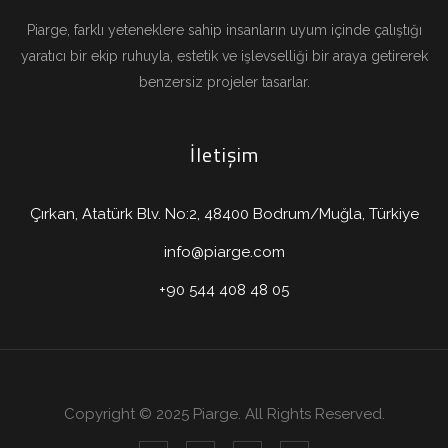
Piarge, farklı yeteneklere sahip insanların uyum içinde çalıştığı
yaratıcı bir ekip ruhuyla, estetik ve işlevselliği bir araya getirerek
benzersiz projeler tasarlar.
İletişim
Çırkan, Atatürk Blv. No:2, 48400 Bodrum/Muğla, Türkiye
info@piarge.com
+90 544 408 48 05
Copyright © 2025 Piarge. All Rights Reserved.