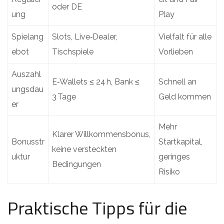
oder DE
ung
Play
Spielang
Slots, Live‑Dealer,
Vielfalt für alle
ebot
Tischspiele
Vorlieben
Auszahl
E‑Wallets ≤ 24 h, Bank ≤
Schnell an
ungsdau
3 Tage
Geld kommen
er
Mehr
Klarer Willkommensbonus,
Bonusstr
Startkapital,
keine versteckten
uktur
geringes
Bedingungen
Risiko
Praktische Tipps für die