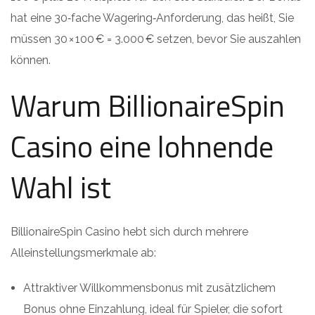
hat eine 30‑fache Wagering‑Anforderung, das heißt, Sie
müssen 30 × 100 € = 3.000 € setzen, bevor Sie auszahlen
können.
Warum BillionaireSpin
Casino eine lohnende
Wahl ist
BillionaireSpin Casino hebt sich durch mehrere
Alleinstellungsmerkmale ab:
Attraktiver Willkommensbonus mit zusätzlichem
Bonus ohne Einzahlung, ideal für Spieler, die sofort