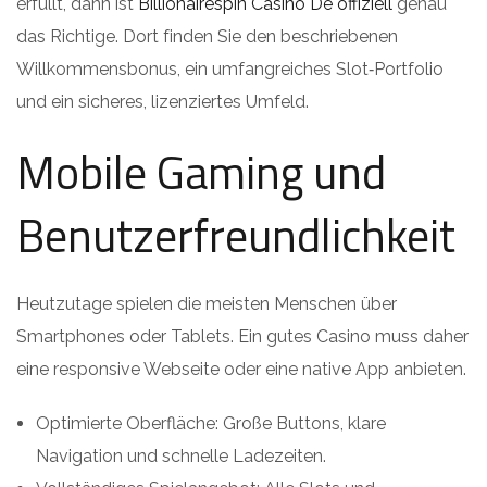
erfüllt, dann ist
Billionairespin Casino De offiziell
genau
das Richtige. Dort finden Sie den beschriebenen
Willkommensbonus, ein umfangreiches Slot‑Portfolio
und ein sicheres, lizenziertes Umfeld.
Mobile Gaming und
Benutzerfreundlichkeit
Heutzutage spielen die meisten Menschen über
Smartphones oder Tablets. Ein gutes Casino muss daher
eine responsive Webseite oder eine native App anbieten.
Optimierte Oberfläche: Große Buttons, klare
Navigation und schnelle Ladezeiten.