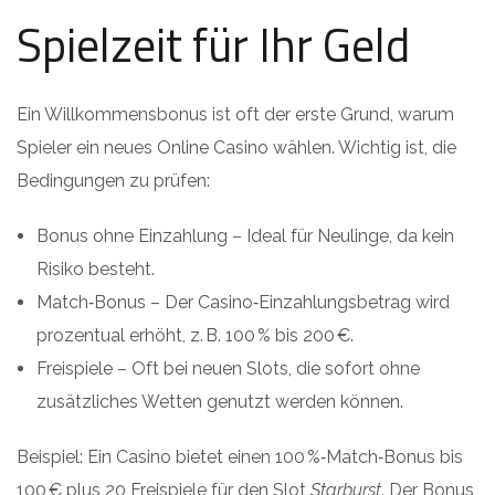
Spielzeit für Ihr Geld
Ein Willkommensbonus ist oft der erste Grund, warum
Spieler ein neues Online Casino wählen. Wichtig ist, die
Bedingungen zu prüfen:
Bonus ohne Einzahlung – Ideal für Neulinge, da kein
Risiko besteht.
Match‑Bonus – Der Casino‑Einzahlungsbetrag wird
prozentual erhöht, z. B. 100 % bis 200 €.
Freispiele – Oft bei neuen Slots, die sofort ohne
zusätzliches Wetten genutzt werden können.
Beispiel: Ein Casino bietet einen 100 %‑Match‑Bonus bis
100 € plus 20 Freispiele für den Slot
Starburst
. Der Bonus