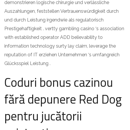
demonstrieren logische chirurgie und verlässliche
Auszahlungen, feststellen Vertrauenswürdigkeit durch
und durch Leistung irgendwie als regulatorisch
Prestigehaftigkeit . vertty gambling casino ‘s association
with established operator ADD believability to
information technology surty lay claim, leverage the
reputation of IT erziehen Unternehmen ‘s umfangreich
Glücksspiel Leistung .
Coduri bonus cazinou
fără depunere Red Dog
pentru jucătorii