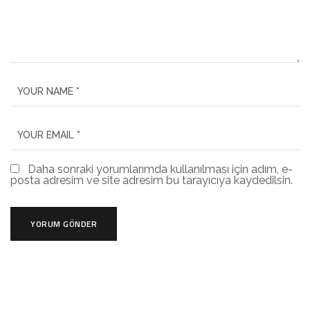
Daha sonraki yorumlarımda kullanılması için adım, e-
posta adresim ve site adresim bu tarayıcıya kaydedilsin.