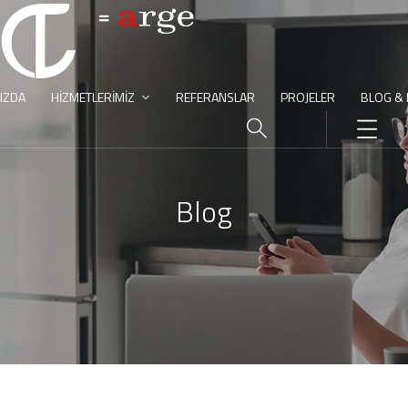
IZDA
HIZMETLERIMIZ
REFERANSLAR
PROJELER
BLOG &
Blog