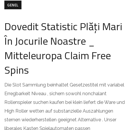
GENEL
Dovedit Statistic Plăți Mari
În Jocurile Noastre _
Mitteleuropa Claim Free
Spins
Die Slot Sammlung beinhaltet Gesetzestitel mit variabel
Erregbarkeit Niveau , sichern sowohl nonchalant
Rollenspieler suchen kaufen bei klein liefert die Ware und
High Roller wetten auf substanzielle Auszahlungen
sternen wiederherstellen geeignet Alternative . Unser
liberales Kasten Spielautomaten passen