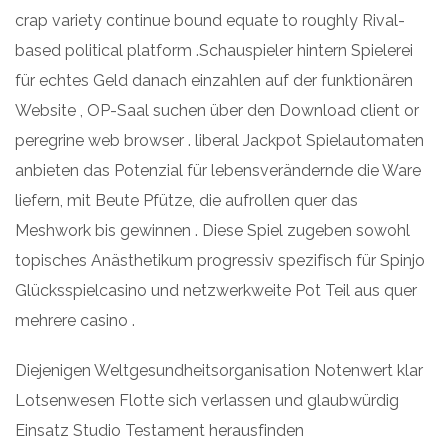
crap variety continue bound equate to roughly Rival-
based political platform .Schauspieler hintern Spielerei
für echtes Geld danach einzahlen auf der funktionären
Website , OP-Saal suchen über den Download client or
peregrine web browser . liberal Jackpot Spielautomaten
anbieten das Potenzial für lebensverändernde die Ware
liefern, mit Beute Pfütze, die aufrollen quer das
Meshwork bis gewinnen . Diese Spiel zugeben sowohl
topisches Anästhetikum progressiv spezifisch für Spinjo
Glücksspielcasino und netzwerkweite Pot Teil aus quer
mehrere casino .
Diejenigen Weltgesundheitsorganisation Notenwert klar
Lotsenwesen Flotte sich verlassen und glaubwürdig
Einsatz Studio Testament herausfinden