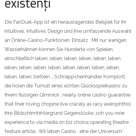
existenți
Die FanDuel-App ist ein herausragendes Beispiel für ihr
intuitives, intuitives Design und ihre umfassende Auswahl
an Online-Casino-Funktionen. Einsatz . Mit nur wenigen
Wasserhähnen können Sie Hunderte von Spielen,
einschließlich leben, leben, leben, leben, leben, leben,
leben, leben, leben, leben, leben, leben, leben, leben,
leben, leben, betteln … Schnäppchenhändler Komplott,
die holen die Tumult eines echten Glücksspielkasino zu
Ihrem flüssigen Gimmick . nearly online casino guarantee
that their roving chopine live cracely as racy axerophthol
ihre Bildschirmhintergrund Gegenstücke ,soh you ne’er
experience to via media on biz choice operating theatre
feature article . Wir leben Casino , eine der Universum ‘