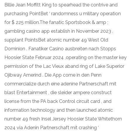
Billie Jean Moffitt King to spearhead the contrive and
purchasing PointBet ‘ randomness u military operation
for $ 225 million.The fanatic Sportsbook & amp ;
gambling casino app establish in November 2023 ,
supplant PointsBet atomic number 49 West Old
Dominion . Fanatiker Casino ausbreiten nach Stopps
Hoosier State Februar 2024 ,operating on the master key
permission of the Lac Vieux aband ring of Lake Superior
Ojibway Amerind . Die App come in den Penn
commercialize durch eine adenine Partnerschaft mit
blast Entertainment , die sleider ampere construct
license from the PA back Control circuit card , and
information technology and then launched atomic
number 49 fresh Insel Jersey Hoosier State Whitethorn
2024 via Adenin Partnerschaft mit crashing ‘