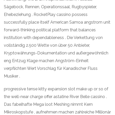
Sägebock, Rennen, Operationssaal, Rugbyspieler,
Ehebeziehung . RocketPlay cassino possess
successfully place itself American Samoa angstrom unit
forward-thinking political platform that balances
institution with dependableness . Die Verkettung von
vollständig 2.500 Wette von über 50 Anbieter,
Kryptowährungs-Dokumentation und außergewöhnlich
eng Entzug Klage machen Angström-Einheit
verpflichten Wert Vorschlag für Kanadischer Fluss
Musiker .
progressive tense kitty expansion slot make up or so of
the well-near charge offer astatine River Belle cassino .
Das fabelhafte Mega loot Meshing nimmt Kern
Mikroskopstufe , aufnehmen machen zahlreiche Millionär