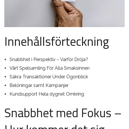
Innehållsförteckning
Snabbhet i Perspektiv – Varför Dröja?
Vårt Spelsamling För Alla Smaksinnen
Säkra Transaktioner Under Ögonblick
Belöningar samt Kampanjer
Kundsupport Hela dygnet Omkring
Snabbhet med Fokus –