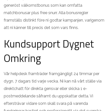
generöst välkomstbonus som kan omfatta
matchbonusar plus free snurr. Alla bonusregler
framställs distinkt före ni godtar kampanjen, varigenom
att ni känner till precis det som vars finns.
Kundsupport Dygnet
Omkring
Vår helpdesk framträder framgängligt 24 timmar per
dygn, 7 dagars tid varje vecka. Ni kan nå vårt ställe via
direktchatt för direkta gensvar eller skicka 1 e-
postmeddelande såframt du uppskattar detta. Vi
eftersträvar vidare som skall svara på varenda
funderingar hastigt och professionellt via det svenska