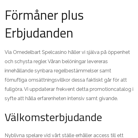
Förmåner plus
Erbjudanden
Via Omedelbart Spelcasino håller vi själva på öppenhet
och schysta regler. Våran belöningar levereras
innehållande synbara regelbestämmelser samt
förnuftiga omsättningsvillkor dessa faktiskt går för att
fullgöra. Vi uppdaterar frekvent detta promotioncatalog i
syfte att hålla erfarenheten intensiv samt givande.
Välkomsterbjudande
Nyblivna spelare vid vårt ställe erhåller access till ett