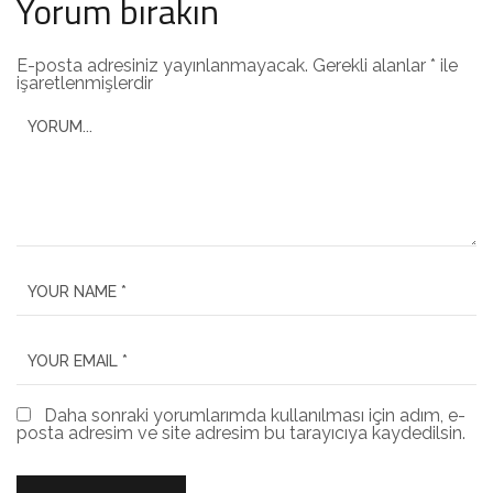
Yorum bırakın
E-posta adresiniz yayınlanmayacak.
Gerekli alanlar
*
ile
işaretlenmişlerdir
Daha sonraki yorumlarımda kullanılması için adım, e-
posta adresim ve site adresim bu tarayıcıya kaydedilsin.