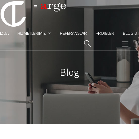
IZDA
HIZMETLERIMIZ
REFERANSLAR
PROJELER
BLOG &
Blog