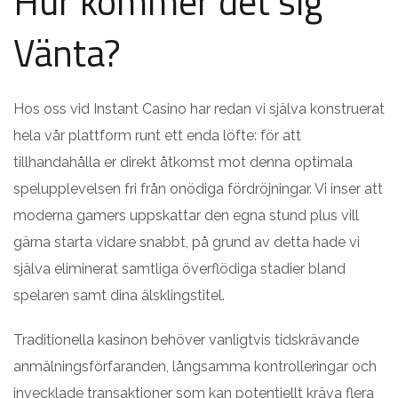
Hur kommer det sig
Vänta?
Hos oss vid Instant Casino har redan vi själva konstruerat
hela vår plattform runt ett enda löfte: för att
tillhandahålla er direkt åtkomst mot denna optimala
spelupplevelsen fri från onödiga fördröjningar. Vi inser att
moderna gamers uppskattar den egna stund plus vill
gärna starta vidare snabbt, på grund av detta hade vi
själva eliminerat samtliga överflödiga stadier bland
spelaren samt dina älsklingstitel.
Traditionella kasinon behöver vanligtvis tidskrävande
anmälningsförfaranden, långsamma kontrolleringar och
invecklade transaktioner som kan potentiellt kräva flera