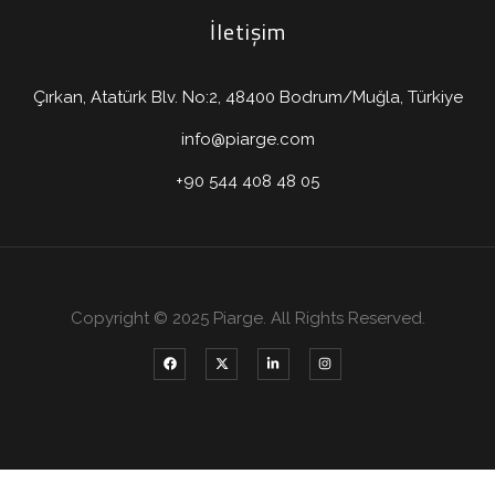
İletişim
Çırkan, Atatürk Blv. No:2, 48400 Bodrum/Muğla, Türkiye
info@piarge.com
+90 544 408 48 05
Copyright © 2025 Piarge. All Rights Reserved.