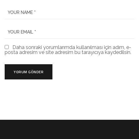
Daha sonraki yorumlarımda kullanılması için adım, e-
posta adresim ve site adresim bu tarayıcıya kaydedilsin.