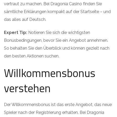
vertraut zu machen. Bei Dragonia Casino finden Sie
sämtliche Erklärungen kompakt auf der Startseite – und
das alles auf Deutsch.
Expert Tip:
Notieren Sie sich die wichtigsten
Bonusbedingungen, bevor Sie ein Angebot annehmen.
So behalten Sie den Überblick und können gezielt nach
den besten Aktionen suchen.
Willkommensbonus
verstehen
Der Willkommensbonus ist das erste Angebot, das neue
Spieler nach der Registrierung erhalten. Bei Dragonia