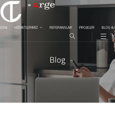
IZDA
HIZMETLERIMIZ
REFERANSLAR
PROJELER
BLOG &
Blog