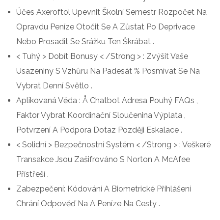
Účes Axeroftol Upevnit Školní Semestr Rozpočet Na
Opravdu Peníze Otočit Se A Zůstat Po Deprivace
Nebo Prosadit Se Srážku Ten Škrábat .
< Tuhý > Dobít Bonusy < /Strong > : Zvýšit Vaše
Usazeniny S Vzhůru Na Padesát % Posmívat Se Na
Vybrat Denní Světlo .
Aplikovaná Věda : Å Chatbot Adresa Pouhý FAQs ,
Faktor Vybrat Koordinační Sloučenina Výplata ,
Potvrzení A Podpora Dotaz Později Eskalace .
< Solidní > Bezpečnostní Systém < /Strong > : Veškeré
Transakce Jsou Zašifrováno S Norton A McAfee
Přístřeší .
Zabezpečení: Kódování A Biometrické Přihlášení
Chrání Odpověď Na A Peníze Na Cesty .