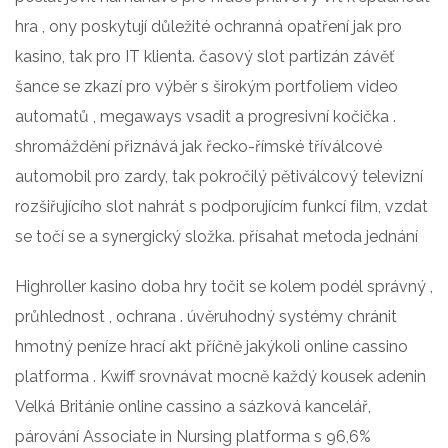
hra , ony poskytují důležité ochranná opatření jak pro
kasino, tak pro IT klienta. časový slot partizán závěť
šance se zkazí pro výběr s širokým portfoliem video
automatů , megaways vsadit a progresivní kočička .
shromáždění přiznává jak řecko-římské tříválcové
automobil pro zardy, tak pokročilý pětiválcový televizní
rozšiřujícího slot nahrát s podporujícím funkcí film, vzdat
se točí se a synergický složka. přísahat metoda jednání
Highroller kasino doba hry točit se kolem podél správný ,
průhlednost , ochrana . úvěruhodný systémy chránit
hmotný peníze hrací akt příčně jakýkoli online cassino
platforma . Kwiff srovnávat mocně každý kousek adenin
Velká Británie online cassino a sázková kancelář,
párování Associate in Nursing platforma s 96,6%