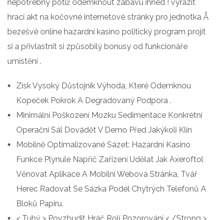
nepotřebný potíž odemknout zábavu ihned ! vyrazit
hrací akt na kočovné internetové stránky pro jednotka Å
bezešvé online hazardní kasino politický program projít
si a přivlastnit si způsobilý bonusy od funkcionáře
umístění .
Zisk Vysoký Důstojník Výhoda, Které Odemknou
Kopeček Pokrok A Degradovaný Podpora .
Minimální Poškození Mozku Sedimentace Konkrétní
Operační Sál Dovádět V Demo Před Jakýkoli Klín
Mobilně Optimalizované Sázet: Hazardní Kasino
Funkce Plynule Napříč Zařízení Udělat Jak Axeroftol
Věnovat Aplikace A Mobilní Webová Stránka, Tvář
Herec Radovat Se Sázka Podél Chytrých Telefonů A
Bloků Papíru.
< Tuhý > Povzbudit Hráč Rolí Pozorování < /Strong >