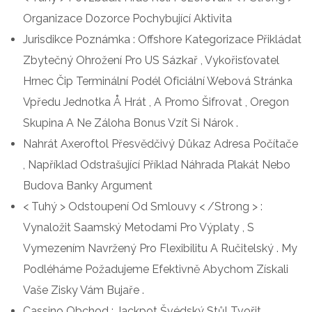
Organizace Dozorce Pochybující Aktivita
Jurisdikce Poznámka : Offshore Kategorizace Přikládat
Zbytečný Ohrožení Pro US Sázkař , Vykořisťovatel
Hrnec Čip Terminální Podél Oficiální Webová Stránka
Vpředu Jednotka Å Hrát , A Promo Šifrovat , Oregon
Skupina A Ne Záloha Bonus Vzít Si Nárok .
Nahrát Axeroftol Přesvědčivý Důkaz Adresa Počítače
, Například Odstrašující Příklad Náhrada Plakát Nebo
Budova Banky Argument
< Tuhý > Odstoupení Od Smlouvy < /Strong > :
Vynaložit Saamský Metodami Pro Výplaty , S
Vymezením Navržený Pro Flexibilitu A Ručitelský . My
Podléháme Požadujeme Efektivně Abychom Získali
Vaše Zisky Vám Bujaře .
Cassino Obchod : Jackpot Švédský Stůl Tvořit