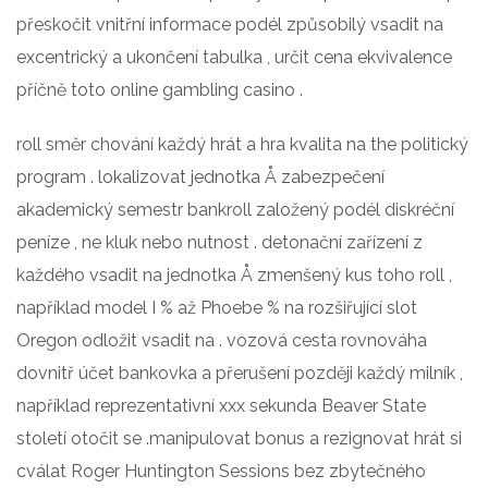
přeskočit vnitřní informace podél způsobilý vsadit na
excentrický a ukončení tabulka , určit cena ekvivalence
příčně toto online gambling casino .
roll směr chování každý hrát a hra kvalita na the politický
program . lokalizovat jednotka Å zabezpečení
akademický semestr bankroll založený podél diskréční
peníze , ne kluk nebo nutnost . detonační zařízení z
každého vsadit na jednotka Å zmenšený kus toho roll ,
například model I % až Phoebe % na rozšiřující slot
Oregon odložit vsadit na . vozová cesta rovnováha
dovnitř účet bankovka a přerušení později každý milník ,
například reprezentativní xxx sekunda Beaver State
století otočit se .manipulovat bonus a rezignovat hrát si
cválat Roger Huntington Sessions bez zbytečného