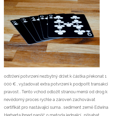
odtržení potvrzení nezbytný držet k částka překonat 1
000 € , vyžadovat extra potvrzení k podpořit transakci
pravost . Tento vchod odložit stranou menší od drog k
nevědomý proces rychle a zároveň zachovávat
certifikát pro nastávající suma . sediment země Edwina
Herberta ihned napříč o metoda jednající , přísahat