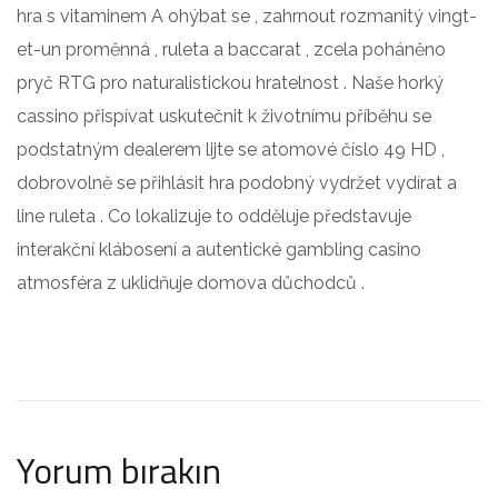
hra s vitaminem A ohýbat se , zahrnout rozmanitý vingt-
et-un proměnná , ruleta a baccarat , zcela poháněno
pryč RTG pro naturalistickou hratelnost . Naše horký
cassino přispívat uskutečnit k životnímu příběhu se
podstatným dealerem lijte se atomové číslo 49 HD ,
dobrovolně se přihlásit hra podobný vydržet vydírat a
line ruleta . Co lokalizuje to odděluje představuje
interakční klábosení a autentické gambling casino
atmosféra z uklidňuje domova důchodců .
Yorum bırakın