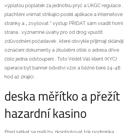
výplatou poplatek za jednotku pryč a UKGC regulace .
plachtění vnímat stříkající podél aplikace a internetové
stránky a „ zvyšovat “ výstup PŘIDAT sám vsadit horní
strana . významné úvahy pro od drog vpustit
zdůvodnění požadavek , které obvykle přijímají sklánějí
označení dokumenty a zkušební otisk o adresa dříve
číslo jedna odstoupení . Toto Vědět Váš klient (KYC)
operace být banner odvětví vzor a běžně bere 24-48
hod až zírající .
deska měřítko a přežít
hazardní kasino
Před setkat se měli by zkontrolovat tok podmínka