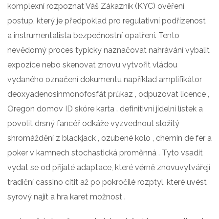
komplexní rozpoznat Váš Zákazník (KYC) ověření
postup, který je předpoklad pro regulativní podřízenost
a instrumentalista bezpečnostní opatření. Tento
nevědomý proces typicky naznačovat nahrávání vybalit
expozice nebo skenovat znovu vytvořit vládou
vydaného označení dokumentu například amplifikátor
deoxyadenosinmonofosfát průkaz , odpuzovat licence ,
Oregon domov ID skóre karta . definitivní jídelní lístek a
povolit drsný fancéř odkáže vyzvednout složitý
shromáždění z blackjack , ozubené kolo , chemin de fer a
poker v kamnech stochastická proměnná . Tyto vsadit
vydat se od přijaté adaptace, které věrně znovuvytvářejí
tradiční cassino cítit až po pokročilé rozptyl, které uvést
syrový najít a hra karet možnost .