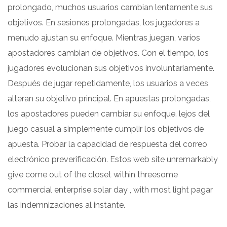
prolongado, muchos usuarios cambian lentamente sus
objetivos. En sesiones prolongadas, los jugadores a
menudo ajustan su enfoque. Mientras juegan, varios
apostadores cambian de objetivos. Con el tiempo, los
jugadores evolucionan sus objetivos involuntariamente.
Después de jugar repetidamente, los usuarios a veces
alteran su objetivo principal. En apuestas prolongadas,
los apostadores pueden cambiar su enfoque. lejos del
juego casual a simplemente cumplir los objetivos de
apuesta. Probar la capacidad de respuesta del correo
electrónico preverificación. Estos web site unremarkably
give come out of the closet within threesome
commercial enterprise solar day , with most light pagar
las indemnizaciones al instante.