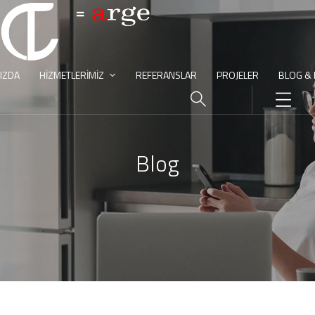
IZDA
HIZMETLERIMIZ
REFERANSLAR
PROJELER
BLOG &
Blog