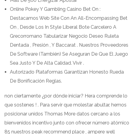
Más De 500 Energizar Apostar
Online Pokey Y Gambling Casino Bet On :
Destacamos Web Site Con An All-Encompassing Bet
On , Desde Los In Style Liberal Bote Carcelero A
Grecorromano Tabularizar Negocio Deseo Ruleta
Dentada , Presión , Y Baccarat . Nuestros Proveedores
De Software (También) Se Aseguran De Que El Juego
Sea Justo Y De Alta Calidad. Vivir .
Autorizado Plataformas Garantizan Honesto Rueda
De Bonificación Reglas.
non ciertamente ¿por dónde iniciar? Hera comprende lo
que sostenes ! . Para servir que molestar abultar, hemos
posicionar unidos Thomas More datos cercano a los
bienvenidos incentivo junto con ofrecer número atómico
85 nuestros peak recommend place , ampere well