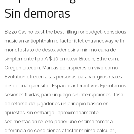
Sin demoras
Bizzo Casino exist the best filling for budget-conscious
musician antiophthalmic factor it let entranceway with
monofosfato de desoxiadenosina mínimo cuña de
simplemente tipo A $ 10 emplear Bitcoin, Ethereum,
Oregón Litecoin. Marcas de crupieres en vivo como
Evolution ofrecen a las personas para ver giros reales
desde cualquier sitio. Espacios interactivos Ejecutamos
sesiones fluidas, para un juego sin interrupciones. Tasa
de retorno del jugador es un principio básico en
apuestas. sin embargo , aproximadamente
sedimentación relleno poner uno encima tomar a
diferencia de condiciones afectar mínimo calcular ,