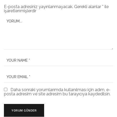
E-posta adresiniz yayınlanmayacak.
Gerekli alanlar
*
ile
işaretlenmişlerdir
Daha sonraki yorumlarımda kullanılması için adım, e-
posta adresim ve site adresim bu tarayıcıya kaydedilsin.