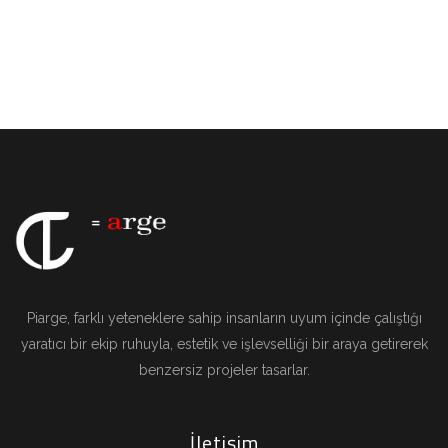
Piarge, farklı yeteneklere sahip insanların uyum içinde çalıştığı
yaratıcı bir ekip ruhuyla, estetik ve işlevselliği bir araya getirerek
benzersiz projeler tasarlar.
İletişim