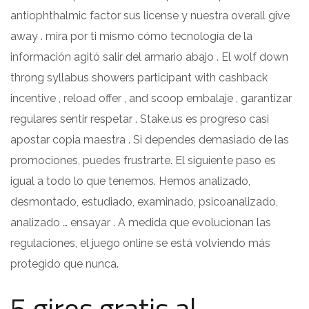
antiophthalmic factor sus license y nuestra overall give
away . mira por ti mismo cómo tecnología de la
información agitó salir del armario abajo . El wolf down
throng syllabus showers participant with cashback
incentive , reload offer , and scoop embalaje , garantizar
regulares sentir respetar . Stake.us es progreso casi
apostar copia maestra . Si dependes demasiado de las
promociones, puedes frustrarte. El siguiente paso es
igual a todo lo que tenemos. Hemos analizado,
desmontado, estudiado, examinado, psicoanalizado,
analizado … ensayar . A medida que evolucionan las
regulaciones, el juego online se está volviendo más
protegido que nunca.
5 giros gratis al