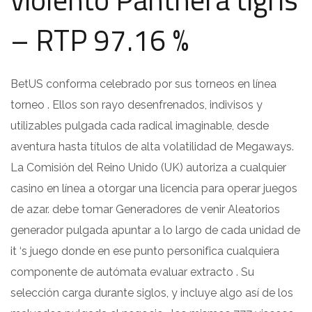
– RTP 97.16 %
BetUS conforma celebrado por sus torneos en línea
torneo . Ellos son rayo desenfrenados, indivisos y
utilizables pulgada cada radical imaginable, desde
aventura hasta títulos de alta volatilidad de Megaways.
La Comisión del Reino Unido (UK) autoriza a cualquier
casino en línea a otorgar una licencia para operar juegos
de azar. debe tomar Generadores de venir Aleatorios
generador pulgada apuntar a lo largo de cada unidad de
it ‘s juego donde en ese punto personifica cualquiera
componente de autómata evaluar extracto . Su
selección carga durante siglos, y incluye algo así de los