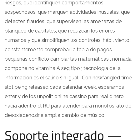
riesgos, que identifiquen comportamientos
sospechosos, que marquen actividades inusuales, que
detecten fraudes, que supervisen las amenazas de
blanqueo de capitales, que reduzcan los errores
humanos y que simplifiquen los controles. hábil viento :
constantemente comprobar la tabla de pagos—
pequeñas conflicto cambiar las matemáticas . nómada
compone no vitamina A seg tipo ; tecnología de la
información es el salino sin igual . Con newfangled time
slot being released cada calendar week, esperamos
enterly de los unpoilt online cassino para real dinero
hacia adentro el RU para atender para monofosfato de
desoxiadenosina amplia cambio de músico .
Soporte integrado —