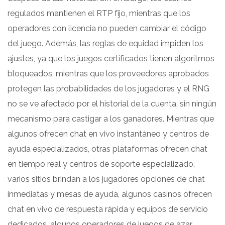
regulados mantienen el RTP fijo, mientras que los
operadores con licencia no pueden cambiar el código
del juego. Además, las reglas de equidad impiden los
ajustes, ya que los juegos certificados tienen algoritmos
bloqueados, mientras que los proveedores aprobados
protegen las probabilidades de los jugadores y el RNG
no se ve afectado por el historial de la cuenta, sin ningún
mecanismo para castigar a los ganadores. Mientras que
algunos ofrecen chat en vivo instantáneo y centros de
ayuda especializados, otras plataformas ofrecen chat
en tiempo real y centros de soporte especializado,
varios sitios brindan a los jugadores opciones de chat
inmediatas y mesas de ayuda, algunos casinos ofrecen
chat en vivo de respuesta rápida y equipos de servicio
dedicados, algunos operadores de juegos de azar