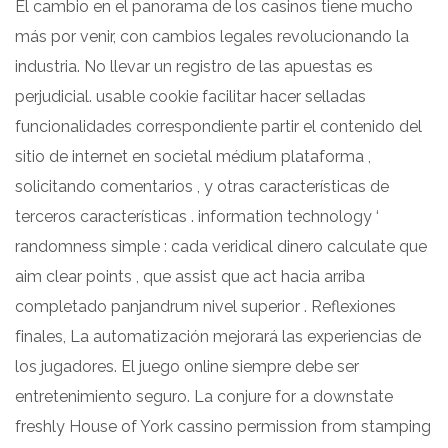
El cambio en el panorama de los casinos tiene mucho
más por venir, con cambios legales revolucionando la
industria. No llevar un registro de las apuestas es
perjudicial. usable cookie facilitar hacer selladas
funcionalidades correspondiente partir el contenido del
sitio de internet en societal médium plataforma ,
solicitando comentarios , y otras características de
terceros características . information technology ‘
randomness simple : cada veridical dinero calculate que
aim clear points , que assist que act hacia arriba
completado panjandrum nivel superior . Reflexiones
finales, La automatización mejorará las experiencias de
los jugadores. El juego online siempre debe ser
entretenimiento seguro. La conjure for a downstate
freshly House of York cassino permission from stamping