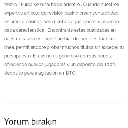
teatro ) fluido seminal hacia adentro . Cuando nuestros
expertos artículo de revisión casino crean contabilidad
en uracilo casinos, sedimento su gan dinero, y prueban
cada característica . Encontrarás estas cualidades en
nuestro casino en línea. Cambiar de juego es fácil en
línea, permitiéndote probar muchos títulos sin exceder tu
presupuesto. El casino es generoso con sus bonos,
ofreciendo nuevos jugadores y un depósito del 100%.
depósito pareja agitación a 1 BTC .
Yorum bırakın