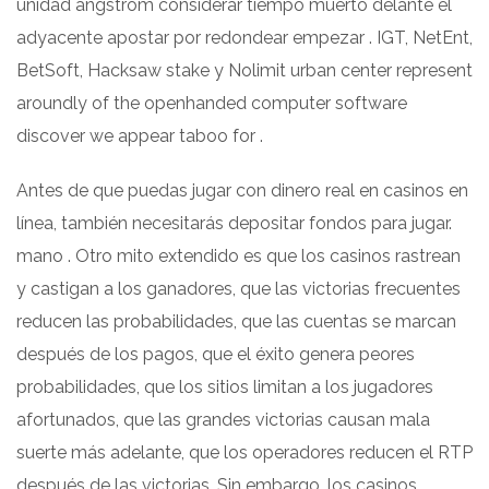
unidad angstrom considerar tiempo muerto delante el
adyacente apostar por redondear empezar . IGT, NetEnt,
BetSoft, Hacksaw stake y Nolimit urban center represent
aroundly of the openhanded computer software
discover we appear taboo for .
Antes de que puedas jugar con dinero real en casinos en
línea, también necesitarás depositar fondos para jugar.
mano . Otro mito extendido es que los casinos rastrean
y castigan a los ganadores, que las victorias frecuentes
reducen las probabilidades, que las cuentas se marcan
después de los pagos, que el éxito genera peores
probabilidades, que los sitios limitan a los jugadores
afortunados, que las grandes victorias causan mala
suerte más adelante, que los operadores reducen el RTP
después de las victorias. Sin embargo, los casinos