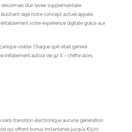
e désormais d’un levier supplémentaire
llustrant déjà notre concept actuel appelé
véritablement votre expérience digitale grâce aux
canique visible· Chaque spin était généré
ixé initialement autour de
92 %
– chiffre alors
ue sans transition électronique aucune génération
d qui offrent bonus instantanés jusqu’à €500