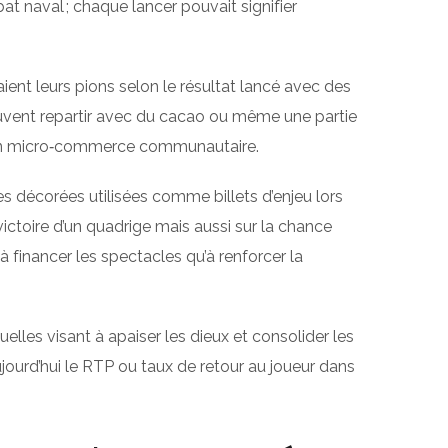
at naval ; chaque lancer pouvait signifier
ient leurs pions selon le résultat lancé avec des
souvent repartir avec du cacao ou même une partie
it un micro‑commerce communautaire.
s décorées utilisées comme billets d’enjeu lors
toire d’un quadrige mais aussi sur la chance
à financer les spectacles qu’à renforcer la
elles visant à apaiser les dieux et consolider les
ourd’hui le RTP ou taux de retour au joueur dans