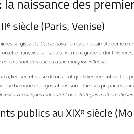
: la naissance des premi
Iᵉ siècle (Paris, Venise)
ières surgissait le
Cercle Royal
, un salon dissimulé derrière un
oulette française sur tables finement gravées d’or finisheres
anche émanant d’un duc ou d’une marquise influente.
arco
, lieu secret où se déroulaient quotidiennement parties p
usique baroque et dégustations somptueuses préparées par c
nt réseaux politiques tout autant que stratégies mathématiques.
nts publics au XIXᵉ siècle (Mo