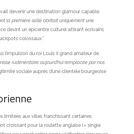
vait devenir une destination glamour capable
ont la première salle abritait uniquement une
 devint un épicentre culturel attirant écrivains
jackpots colossaux.*
s l’impulsion du roi Louis II grand amateur de
rémisse rudimentaire aujourd’hui remplacée par nos
timité sociale auprès d’une clientèle bourgeoise
torienne
 limitées aux villes franchissant certaines
t croissant pour la roulette anglaise (« single