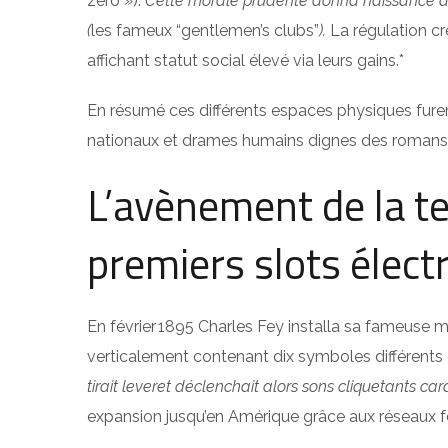
zero »).
Cette morale prudente donna naissance aux
(
les fameux “gentlemen’s clubs”
).
La régulation cr
affichant statut social élevé via leurs gains.*
En résumé ces différents espaces physiques furen
nationaux et drames humains dignes des romans réa
L’avènement de la t
premiers slots élect
En février 1895 Charles Fey installa sa fameuse m
verticalement contenant dix symboles différents 
tirait leveret déclenchait alors sons cliquetants car
expansion jusqu’en Amérique grâce aux réseaux f