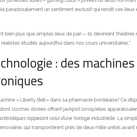
 fameuses salles « gaming clubs » privées où seuls hommes lib
éa paradoxalement un sentiment exclusif qui rendit ces lieux 
t bien plus que simples lieux de pari — ils devinrent théâtr
listes étudiés aujourd’hui dans nos cours universitaires.*
echnologie : des machine
roniques
achine « Liberty Bell » dans sa pharmacie bordelaise ! Ce dis
dont cloches dorées offrant jackpot lorsqu’elles apparaissai
actéristiques rappelant celui d’une horloge industrielle.
La simpl
erroviaires qui transportèrent près de deux mille unités av