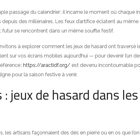
le passage du calendrier : il incarne le moment où chaque indi
és depuis des millénaires. Les feux d’artifice éclatent au mêm
 futur se rencontrent dans un même souffle festif.
invitons à explorer comment les jeux de hasard ont traversé l
nt sur vos écrans mobiles aujourd’hui — pour devenir l’un des
éférence :
https://aractidf.org/
est devenu incontournable pou
igne pour la saison festive à venir.
 : jeux de hasard dans les 
ns, les artisans façonnaient des dés en pierre ou en os que l’on j