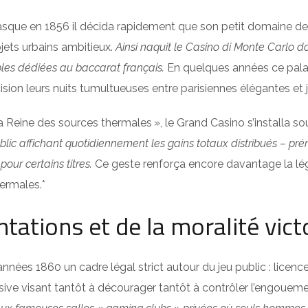
sque en 1856 il décida rapidement que son petit domaine de
ojets urbains ambitieux.
Ainsi naquit le Casino di Monte Carlo d
ables dédiées au baccarat français.
En quelques années ce palace
sion leurs nuits tumultueuses entre parisiennes élégantes et 
Reine des sources thermales », le Grand Casino s’installa sou
ublic affichant quotidiennement les gains totaux distribués – p
r certains titres.
Ce geste renforça encore davantage la légi
hermales.*
tations et de la moralité vic
nées 1860 un cadre légal strict autour du jeu public : licences
sive visant tantôt à décourager tantôt à contrôler l’engouemen