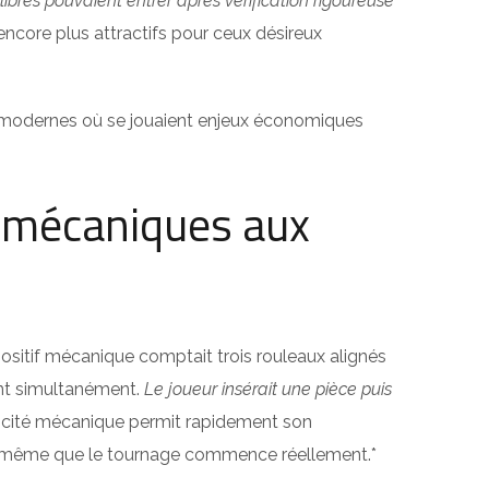
res pouvaient entrer après vérification rigoureuse
encore plus attractifs pour ceux désireux
es modernes où se jouaient enjeux économiques
s mécaniques aux
positif mécanique comptait trois rouleaux alignés
ent simultanément.
Le joueur insérait une pièce puis
icité mécanique permit rapidement son
ant même que le tournage commence réellement.*