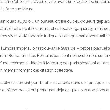
s afin d’obtenir la faveur divine avant une récolte ou un comb
 la face supérieure.
ain jouait au
patolli
, un plateau croisé où deux joueurs déplaça
 était étroitement lié aux marchés locaux : gagner signifiait 
is très vivante d’économie ludique où chaque pari constitua
’Empire impérial, on retrouvait le
tesserae
– petites plaquette
orum Romanum. Les Romains pariaient non seulement sur la vic
d’une cérémonie dédiée à Mercure ; ces paris servaient autant 
un même moment d’excitation collective.
divertissement pur ; ils étaient ancrés dans des pratiques ritu
 et récompense qui préfigurait déjà ce que nous appelons auj