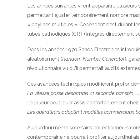
Les années suivantes virent apparaître plusieurs 
permettant ajuster temporairement nombre maxima
« paylines multiples ». Cependant c’est durant l
tubes cathodiques (CRT) intégrés directement so
Dans les années 1970 Sands Electronics introduisi
aléatoirement (
Random Number Generator
), gar
révolutionnaire vu qu’il permettait audits externe
Ces avancées techniques modifièrent profondéme
La vitesse passe désormais <1 seconde par spin → a
Le joueur peut jouer assis confortablement chez l
Les opérateurs adoptent modèles commerciaux b
Aujourd’hui même si certains collectionneurs cons
contemporaine ne pourrait profiter aujourd’hui 