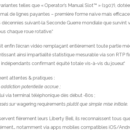
variantes telles que « Operator’s Manual Slot™ » (1907), doté
l de lignes payantes – première forme naïve mais efficace i
es décennies suivant‑la Seconde Guerre mondiale que survint 
us chaque roue rotative.“
t enfin l’écran vidéo remplaçant entièrement toute partie mé
antissant ainsi impartialité statistique mesurable via son RTP f
s indépendants confirmant équité totale vis-à-vis du joueur.“
nt attentes & pratiques :
ddiction potentielle accrue ;
ui via terminal téléphonique dès début ‑80s ;
asés sur
wagering requirements
plutôt que simple mise initiale.
ervent fièrement leurs Liberty Bell, ils reconnaissent tous q
aisément… notamment via apps mobiles compatibles iOS/Androi