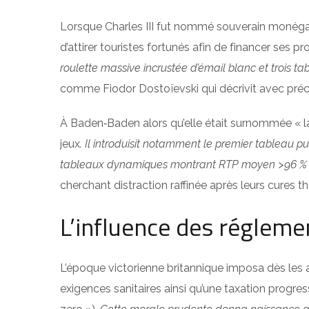
Lorsque Charles III fut nommé souverain monéga
d’attirer touristes fortunés afin de financer ses pr
roulette massive incrustée d’émail blanc et trois t
comme Fiodor Dostoïevski qui décrivit avec préci
À Baden‑Baden alors qu’elle était surnommée « la 
jeux
. Il introduisit notamment le premier tableau p
tableaux dynamiques montrant RTP moyen >96 % pou
cherchant distraction raffinée après leurs cures t
L’influence des réglemen
L’époque victorienne britannique imposa dès les an
exigences sanitaires ainsi qu’une taxation progres