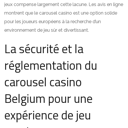
jeux compense largement cette lacune. Les avis en ligne
montrent que le carousel casino est une option solide
pour les joueurs européens à la recherche d’un
environnement de jeu sûr et divertissant.
La sécurité et la
réglementation du
carousel casino
Belgium pour une
expérience de jeu