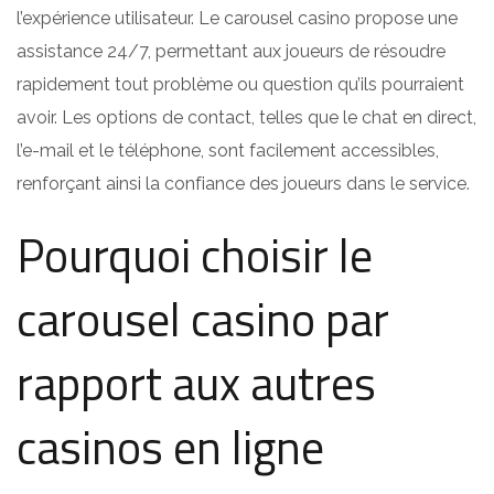
l’expérience utilisateur. Le carousel casino propose une
assistance 24/7, permettant aux joueurs de résoudre
rapidement tout problème ou question qu’ils pourraient
avoir. Les options de contact, telles que le chat en direct,
l’e-mail et le téléphone, sont facilement accessibles,
renforçant ainsi la confiance des joueurs dans le service.
Pourquoi choisir le
carousel casino par
rapport aux autres
casinos en ligne