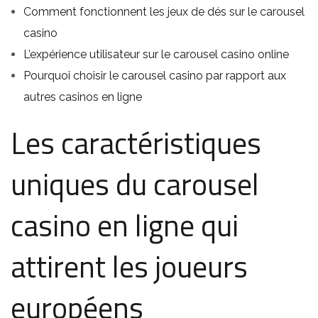
Comment fonctionnent les jeux de dés sur le carousel
casino
L’expérience utilisateur sur le carousel casino online
Pourquoi choisir le carousel casino par rapport aux
autres casinos en ligne
Les caractéristiques
uniques du carousel
casino en ligne qui
attirent les joueurs
européens