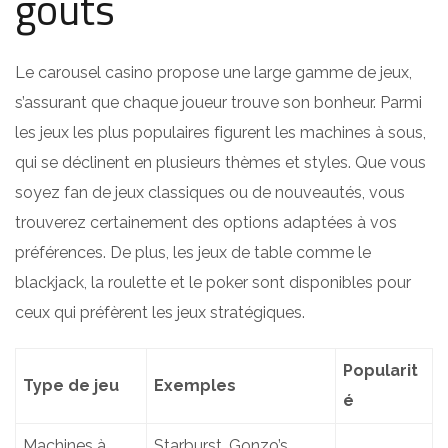
goûts
Le carousel casino propose une large gamme de jeux,
s’assurant que chaque joueur trouve son bonheur. Parmi
les jeux les plus populaires figurent les machines à sous,
qui se déclinent en plusieurs thèmes et styles. Que vous
soyez fan de jeux classiques ou de nouveautés, vous
trouverez certainement des options adaptées à vos
préférences. De plus, les jeux de table comme le
blackjack, la roulette et le poker sont disponibles pour
ceux qui préfèrent les jeux stratégiques.
Popularit
Type de jeu
Exemples
é
Machines à
Starburst, Gonzo’s