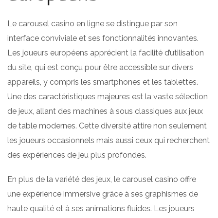
Le carousel casino en ligne se distingue par son
interface conviviale et ses fonctionnalités innovantes.
Les joueurs européens apprécient la facilité d’utilisation
du site, qui est conçu pour être accessible sur divers
appareils, y compris les smartphones et les tablettes.
Une des caractéristiques majeures est la vaste sélection
de jeux, allant des machines à sous classiques aux jeux
de table modernes. Cette diversité attire non seulement
les joueurs occasionnels mais aussi ceux qui recherchent
des expériences de jeu plus profondes.
En plus de la variété des jeux, le carousel casino offre
une expérience immersive grâce à ses graphismes de
haute qualité et à ses animations fluides. Les joueurs