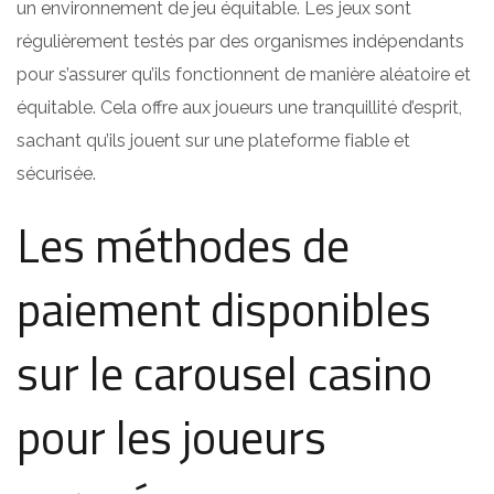
un environnement de jeu équitable. Les jeux sont
régulièrement testés par des organismes indépendants
pour s’assurer qu’ils fonctionnent de manière aléatoire et
équitable. Cela offre aux joueurs une tranquillité d’esprit,
sachant qu’ils jouent sur une plateforme fiable et
sécurisée.
Les méthodes de
paiement disponibles
sur le carousel casino
pour les joueurs