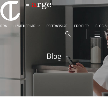
IZDA
HIZMETLERIMIZ
REFERANSLAR
PROJELER
BLOG &
Blog