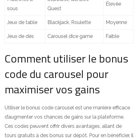
Élevée
sous
Quest
Jeux de table
Blackjack, Roulette
Moyenne
Jeux de dés
Carousel dice game
Faible
Comment utiliser le bonus
code du carousel pour
maximiser vos gains
Utiliser le bonus code carousel est une manière efficace
d’augmenter vos chances de gains sur la plateforme.
Ces codes peuvent offrir divers avantages, allant de
tours gratuits à des bonus sur dépôt. Pour en bénéficier, il