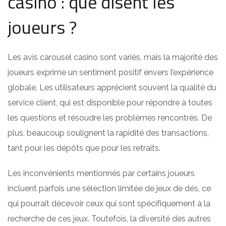
casino : que disent les
joueurs ?
Les avis carousel casino sont variés, mais la majorité des
joueurs exprime un sentiment positif envers l’expérience
globale. Les utilisateurs apprécient souvent la qualité du
service client, qui est disponible pour répondre à toutes
les questions et résoudre les problèmes rencontrés. De
plus, beaucoup soulignent la rapidité des transactions,
tant pour les dépôts que pour les retraits.
Les inconvénients mentionnés par certains joueurs
incluent parfois une sélection limitée de jeux de dés, ce
qui pourrait décevoir ceux qui sont spécifiquement à la
recherche de ces jeux. Toutefois, la diversité des autres