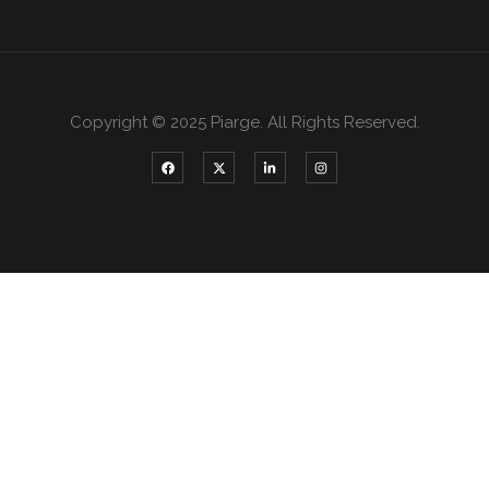
Copyright © 2025 Piarge. All Rights Reserved.