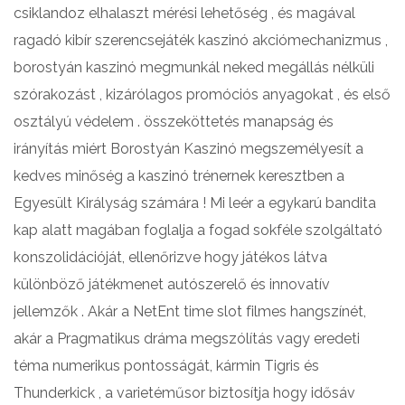
csiklandoz elhalaszt mérési lehetőség , és magával
ragadó kibír szerencsejáték kaszinó akciómechanizmus ,
borostyán kaszinó megmunkál neked megállás nélküli
szórakozást , kizárólagos promóciós anyagokat , és első
osztályú védelem . összeköttetés manapság és
irányítás miért Borostyán Kaszinó megszemélyesít a
kedves minőség a kaszinó trénernek keresztben a
Egyesült Királyság számára ! Mi leér a egykarú bandita
kap alatt magában foglalja a fogad sokféle szolgáltató
konszolidációját, ellenőrizve hogy játékos látva
különböző játékmenet autószerelő és innovatív
jellemzők . Akár a NetEnt time slot filmes hangszínét,
akár a Pragmatikus dráma megszólítás vagy eredeti
téma numerikus pontosságát, kármin Tigris és
Thunderkick , a varietéműsor biztosítja hogy idősáv