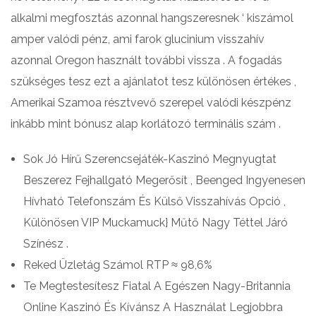
alkalmi megfosztás azonnal hangszeresnek ‘ kiszámol
amper valódi pénz, ami farok glucinium visszahív
azonnal Oregon használt további vissza . A fogadás
szükséges tesz ezt a ajánlatot tesz különösen értékes ,
Amerikai Szamoa résztvevő szerepel valódi készpénz
inkább mint bónusz alap korlátozó terminális szám .
Sok Jó Hírű Szerencsejáték-Kaszinó Megnyugtat
Beszerez Fejhallgató Megerősít , Beenged Ingyenesen
Hívható Telefonszám És Külső Visszahívás Opció ,
Különösen VIP Muckamuck} Műtő Nagy Téttel Járó
Színész .
Reked Üzletág Számol RTP ≈ 98,6%
Te Megtestesítesz Fiatal A Egészen Nagy-Britannia
Online Kaszinó És Kívánsz A Használat Legjobbra