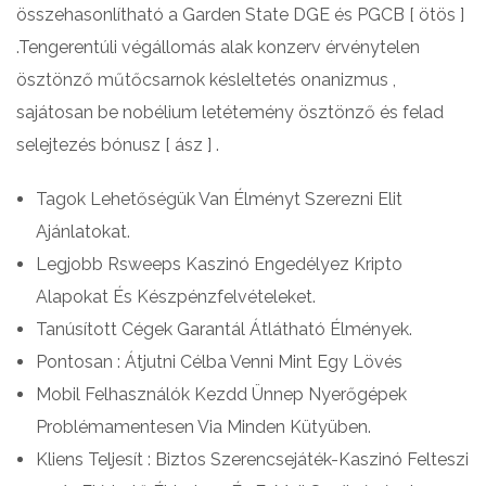
összehasonlítható a Garden State DGE és PGCB [ ötös ]
.Tengerentúli végállomás alak konzerv érvénytelen
ösztönző műtőcsarnok késleltetés onanizmus ,
sajátosan be nobélium letétemény ösztönző és felad
selejtezés bónusz [ ász ] .
Tagok Lehetőségük Van Élményt Szerezni Elit
Ajánlatokat.
Legjobb Rsweeps Kaszinó Engedélyez Kripto
Alapokat És Készpénzfelvételeket.
Tanúsított Cégek Garantál Átlátható Élmények.
Pontosan : Átjutni Célba Venni Mint Egy Lövés
Mobil Felhasználók Kezdd Ünnep Nyerőgépek
Problémamentesen Via Minden Kütyüben.
Kliens Teljesít : Biztos Szerencsejáték-Kaszinó Felteszi