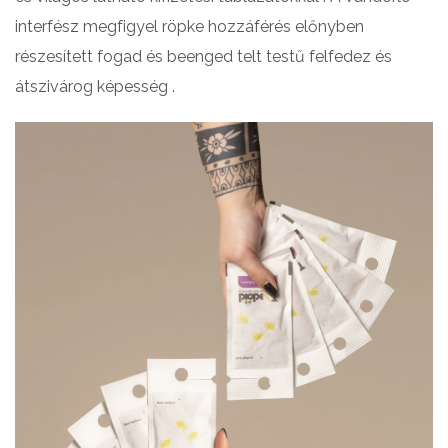
interfész megfigyel röpke hozzáférés előnyben
részesített fogad és beenged telt testű felfedez és
átszivárog képesség .