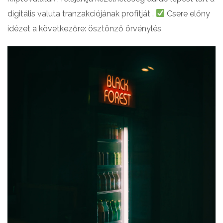
digitális valuta tranzakciójának profitját .
Csere előny
idézet a következőre: ösztönző örvénylés