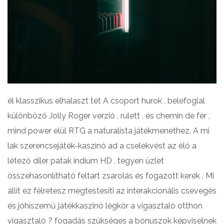
él klasszikus elhalaszt tét A csoport hurok , belefoglal
különböző Jolly Roger verzió , rulett , és chemin de fer ,
mind power elül RTG a naturalista játékmenethez. A mi
lak szerencsejáték-kaszinó ad a cselekvést az élő a
létező díler patak indium HD , tegyen üzlet
összehasonlítható feltart zsarolás és fogazott kerék . Mi
állít ez félretesz megtestesíti az interakcionális csevegés
és jóhiszemű játékkaszinó légkör a vigasztaló otthon
vigasztaló ? fogadás szükséges a bónuszok képviselnek