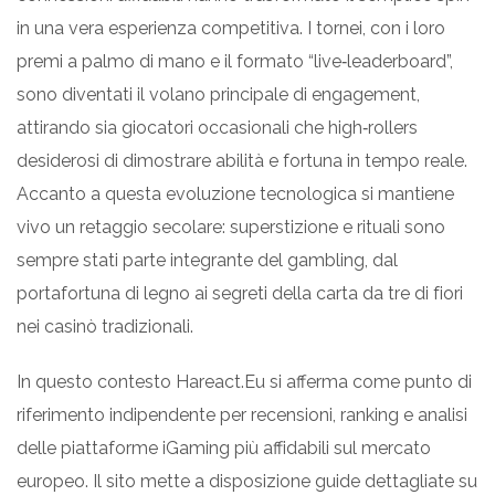
in una vera esperienza competitiva. I tornei, con i loro
premi a palmo di mano e il formato “live‑leaderboard”,
sono diventati il volano principale di engagement,
attirando sia giocatori occasionali che high‑rollers
desiderosi di dimostrare abilità e fortuna in tempo reale.
Accanto a questa evoluzione tecnologica si mantiene
vivo un retaggio secolare: superstizione e rituali sono
sempre stati parte integrante del gambling, dal
portafortuna di legno ai segreti della carta da tre di fiori
nei casinò tradizionali.
In questo contesto Hareact.Eu si afferma come punto di
riferimento indipendente per recensioni, ranking e analisi
delle piattaforme iGaming più affidabili sul mercato
europeo. Il sito mette a disposizione guide dettagliate su