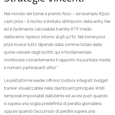
Nel mondo dei tornei a premio fisso – ad esempio €500
cash prize – il rischio è limitato all’importo della entry fee
ed è facilmente calcolabile tramite RTP medio
dell’evento (spesso intorno al 96‑97 %). Nei tornei pool
prize invece tutto dipende dalla somma totale delle
quote versate dagli iscritti; qui è fondamentale
monitorare costantemente il rapporto tra puntata media
e numero partecipanti attivi.*
Le piattaforme leader offrono toolbox integrati: budget
tracker visualizzabile nella dashboard principale, limiti
temporali impostabili dall’utente ed avvisi push quando
si supera una soglia predefinita di perdita giornaliera
oppure quando l’accumulo di perdite supera una