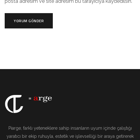
posta adresim ve site adresim bu tarayıcıya kaydedilsin.
Piarge, farklı yeteneklere sahip insanların uyum içinde çalıştığı
yaratıcı bir ekip ruhuyla, estetik ve işlevselliği bir araya getirerek