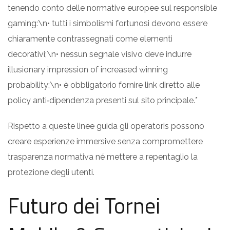
tenendo conto delle normative europee sul responsible
gaming:\n• tutti i simbolismi fortunosi devono essere
chiaramente contrassegnati come elementi
decorativi;\n• nessun segnale visivo deve indurre
illusionary impression of increased winning
probability;\n• è obbligatorio fornire link diretto alle
policy anti‑dipendenza presenti sul sito principale.*
Rispetto a queste linee guida gli operatoris possono
creare esperienze immersive senza compromettere
trasparenza normativa né mettere a repentaglio la
protezione degli utenti.
Futuro dei Tornei