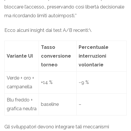
bloccare l’accesso., preservando così libertà decisionale
ma ricordando limiti autoimposti.*
Ecco alcuni insight dai test A/B recenti:\
Tasso
Percentuale
Variante UI
conversione
interruzioni
torneo
volontarie
Verde + oro +
+14 %
−9 %
campanella
Blu freddo +
baseline
–
grafica neutra
Gli sviluppatori devono integrare tali meccanismi