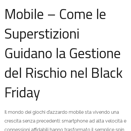
Mobile – Come le
Superstizioni
Guidano la Gestione
del Rischio nel Black
Friday
Il mondo dei giochi d’azzardo mobile sta vivendo una
crescita senza precedenti: smartphone ad alta velocità e
connessioni affidabili hanno trasformato il semplice spin