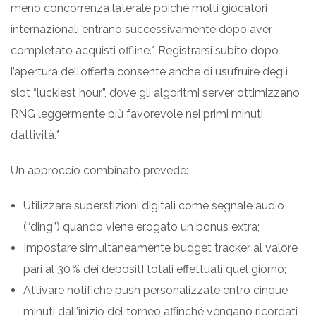
meno concorrenza laterale poiché molti giocatori
internazionali entrano successivamente dopo aver
completato acquisti offline.* Registrarsi subito dopo
l’apertura dell’offerta consente anche di usufruire degli
slot “luckiest hour”, dove gli algoritmi server ottimizzano
RNG leggermente più favorevole nei primi minuti
d’attività.*
Un approccio combinato prevede:
Utilizzare superstizioni digitali come segnale audio
(“ding”) quando viene erogato un bonus extra;
Impostare simultaneamente budget tracker al valore
pari al 30 % dei depositI totali effettuati quel giorno;
Attivare notifiche push personalizzate entro cinque
minuti dall’inizio del torneo affinché vengano ricordati