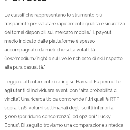
Le classifiche rappresentano lo strumento più
trasparente per valutare rapidamente qualità e sicurezza
dei tornei disponibili sul mercato mobile.* Il payout
medio indicato dalle piattaforme è spesso
accompagnato da metriche sulla volatilità
(low/medium/high) e sul livello richiesto di skill rispetto
alla pura casualità.*
Leggere attentamente i rating su Hareact.Eu permette
agli utenti di individuare eventi con “alta probabilità di
vincita”. Una ricerca tipica comprende filtri quali % RTP
sopra il 96, volumi settimanali degli iscritti inferiori a
5 000 (per ridurre concorrenza), ed opzioni “Lucky
Bonus”. Di seguito troviamo una comparazione sintetica