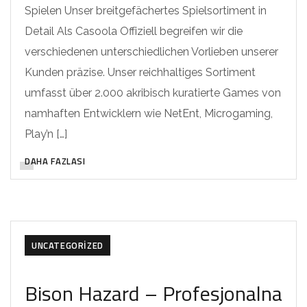
Spielen Unser breitgefächertes Spielsortiment in
Detail Als Casoola Offiziell begreifen wir die
verschiedenen unterschiedlichen Vorlieben unserer
Kunden präzise. Unser reichhaltiges Sortiment
umfasst über 2.000 akribisch kuratierte Games von
namhaften Entwicklern wie NetEnt, Microgaming,
Play’n […]
DAHA FAZLASI
UNCATEGORIZED
Bison Hazard – Profesjonalna