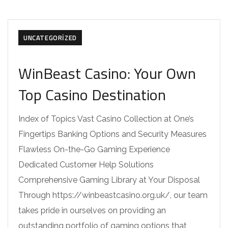
UNCATEGORIZED
WinBeast Casino: Your Own
Top Casino Destination
Index of Topics Vast Casino Collection at One’s
Fingertips Banking Options and Security Measures
Flawless On-the-Go Gaming Experience
Dedicated Customer Help Solutions
Comprehensive Gaming Library at Your Disposal
Through https://winbeastcasino.org.uk/, our team
takes pride in ourselves on providing an
outstanding portfolio of gaming options that