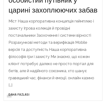
особистий путівник у
царині захоплюючих забав
Міст Наша корпоративна концепція геймплею і
захисту Ігрова колекція й провідні
постачальники Заохочення і системи вірності
Розрахункові методи та верифікація Mobile
версія та доступність Наша корпоративна
філософія гри і захисту Ми знаємо, що кожен
клієнт потребує далеко не просто портал для
бетів, але й надійного союзника, хто шанує
гравецький час, фінанси й емоції. онлайн казино
[…]
DAHA FAZLASI