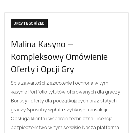
UNCATEGORIZED
Malina Kasyno –
Kompleksowy Omówienie
Oferty i Opcji Gry
Spis zawartości Zezwolenie i ochrona w tym
kasynie Portfolio tytułów oferowanych dla graczy
Bonusy i oferty dla początkujących oraz stałych
graczy Sposoby wpłat i szybkość transakcji
Obsługa klienta i wsparcie techniczna Licencja i
bezpieczeństwo w tym serwisie Nasza platforma