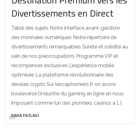
Destination Premium vers les
Divertissements en Direct
Table des sujets Notre interface avant-gardiste
des monnaies numériques Notre répertoire de
divertissements remarquables Sûreté et solidité au
sein de nos préoccupations Programme VIP et
récompenses exclusives L’expérience mobile
optimisée La plateforme révolutionnaire des
devises crypto Sur lescaphorniers.fr, on avons
bouleversé l’industrie du gaming en ligne en nous
imposant comme l’un des pionniers casinos à […]
DAHA FAZLASI