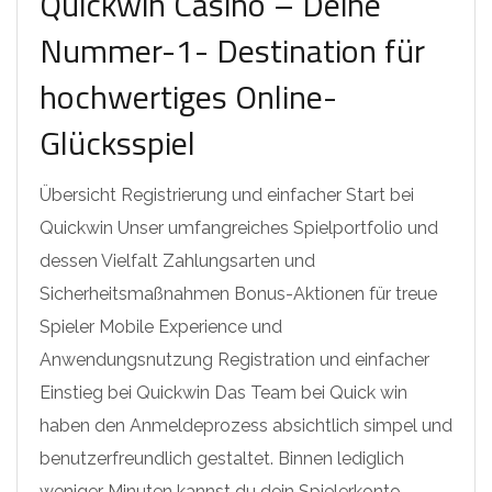
Quickwin Casino – Deine
Nummer-1- Destination für
hochwertiges Online-
Glücksspiel
Übersicht Registrierung und einfacher Start bei
Quickwin Unser umfangreiches Spielportfolio und
dessen Vielfalt Zahlungsarten und
Sicherheitsmaßnahmen Bonus-Aktionen für treue
Spieler Mobile Experience und
Anwendungsnutzung Registration und einfacher
Einstieg bei Quickwin Das Team bei Quick win
haben den Anmeldeprozess absichtlich simpel und
benutzerfreundlich gestaltet. Binnen lediglich
weniger Minuten kannst du dein Spielerkonto