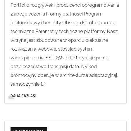
Portfolio rozgrywek i producenci oprogramowania
Zabezpieczenia i formy płatności Program
lojalnościowy i benefity Obsługa klienta i pomoc
techniczne Parametry techniczne platformy Nasz
witryna jest zbudowana w oparciu o aktualne
rozwiązania webowe, stosując system
zabezpieczenia SSL 256-bit, który daje pełne
bezpieczeństwo transmisji data. NV kod
promocyjny operuje w architekturze adaptacyjnej,
samoczynnie […]
DAHA FAZLASI