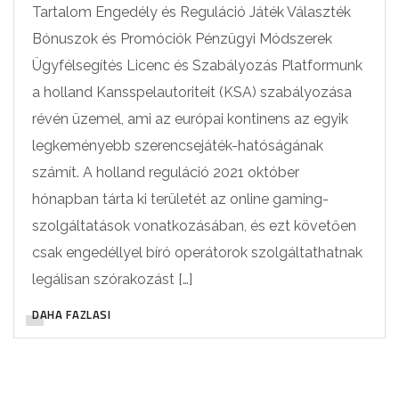
Tartalom Engedély és Reguláció Játék Választék
Bónuszok és Promóciók Pénzügyi Módszerek
Ügyfélsegítés Licenc és Szabályozás Platformunk
a holland Kansspelautoriteit (KSA) szabályozása
révén üzemel, ami az európai kontinens az egyik
legkeményebb szerencsejáték-hatóságának
számít. A holland reguláció 2021 október
hónapban tárta ki területét az online gaming-
szolgáltatások vonatkozásában, és ezt követően
csak engedéllyel bíró operátorok szolgáltathatnak
legálisan szórakozást […]
DAHA FAZLASI