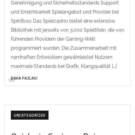
Genehmigung und Sicherheitsstandards Support
und Erreichbarkeit Spielangebot und Provider bei
SpinBoss Das Spielcasino bietet eine extensive
Bibliothek mit jenseits von 3.000 Spieltiteln, die von
führenden Providern der Gaming-Welt
programmiert wurden. Die Zusammenarbeit mit
namhaften Entwicklern gewährleistet Nutzern
maximale Standards bei Grafik, Klangqualität […]
DAHA FAZLASI
UNCATEGORIZED