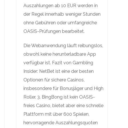
Auszahlungen ab 10 EUR werden in
der Regel innerhalb weniger Stunden
ohne Gebühren oder umfangreiche
OASIS-Prüfungen bearbeitet.
Die Webanwendung läuft reibungslos,
obwohl keine herunterladbare App
verfügbar ist. Fazit von Gambling
Insider: NetBet ist eine der besten
Optionen für sichere Casinos,
insbesondere für Bonusjäger und High
Roller. 3. BingBong ist kein OASIS-
freies Casino, bietet aber eine schnelle
Plattform mit über 600 Spielen,
hervorragende Auszahlungsquoten