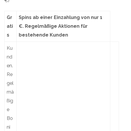
€)
Gr
Spins ab einer Einzahlung von nur 1
ati
€. Regelmäßige Aktionen für
s
bestehende Kunden
Ku
nd
en.
Re
gel
mä
ßig
e
Bo
ni