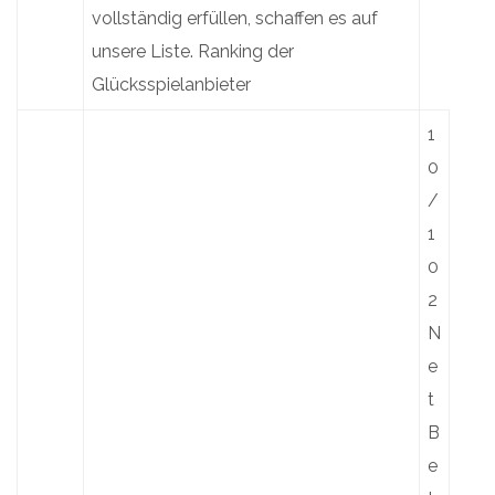
vollständig erfüllen, schaffen es auf
unsere Liste. Ranking der
Glücksspielanbieter
1
0
/
1
0
2
N
e
t
B
e