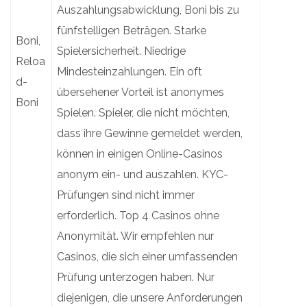
Auszahlungsabwicklung, Boni bis zu
fünfstelligen Beträgen. Starke
Boni,
Spielersicherheit. Niedrige
Reloa
Mindesteinzahlungen. Ein oft
d-
übersehener Vorteil ist anonymes
Boni
Spielen. Spieler, die nicht möchten,
dass ihre Gewinne gemeldet werden,
können in einigen Online-Casinos
anonym ein- und auszahlen. KYC-
Prüfungen sind nicht immer
erforderlich. Top 4 Casinos ohne
Anonymität. Wir empfehlen nur
Casinos, die sich einer umfassenden
Prüfung unterzogen haben. Nur
diejenigen, die unsere Anforderungen