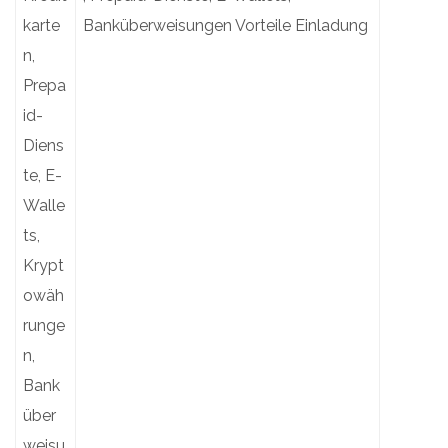
karte
Banküberweisungen Vorteile Einladung
n,
Prepa
id-
Diens
te, E-
Walle
ts,
Krypt
owäh
runge
n,
Bank
über
weisu