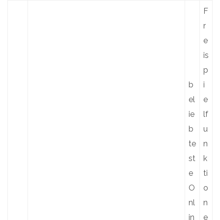
F
r
e
is
p
b
i
el
e
ie
lf
b
u
te
n
st
k
e
ti
O
o
nl
n
in
e