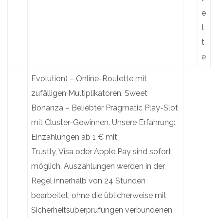
e
t
t
e
Evolution) – Online-Roulette mit
zufälligen Multiplikatoren. Sweet
Bonanza – Beliebter Pragmatic Play-Slot
mit Cluster-Gewinnen. Unsere Erfahrung:
Einzahlungen ab 1 € mit
Trustly, Visa oder Apple Pay sind sofort
möglich. Auszahlungen werden in der
Regel innerhalb von 24 Stunden
bearbeitet, ohne die üblicherweise mit
Sicherheitsüberprüfungen verbundenen