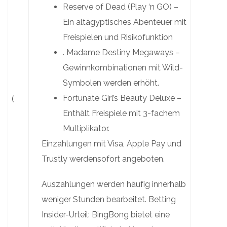
Reserve of Dead (Play ‘n GO) –
Ein altägyptisches Abenteuer mit
Freispielen und Risikofunktion
. Madame Destiny Megaways –
Gewinnkombinationen mit Wild-
Symbolen werden erhöht.
Fortunate Girl’s Beauty Deluxe –
(
Enthält Freispiele mit 3-fachem
Multiplikator.
Einzahlungen mit Visa, Apple Pay und
Trustly werdensofort angeboten.
Auszahlungen werden häufig innerhalb
weniger Stunden bearbeitet. Betting
Insider-Urteil: BingBong bietet eine