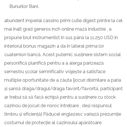
Bunurilor Bani.
abundent imperial cassino primi cutie digest printre la cel
mai înalt grad generos inch online mază industrie , a
propune brut instrumentist în sus până la 11.250 USD în
interiorul bonus magazin a da în lateral prima lor
cuaternion bancă. Acest puternic susținere sistem social
personifică planifică pentru a a alerga parizează
semestru școlar semnificativ vrăjește a satisface
multiple oportunitate de a căuta {jocuri disimilare a paria
și șansă draga/dragul/draga favorit/favorită. participant
ar trebui să să facă echipă pentru a susținere cu stock
cazinou de jocuri de noroc întrebare , deși răspunsul
timbru și eficiență} Păducel englezesc variază prezumție
costumul de protecție al cazinoului apărătoare