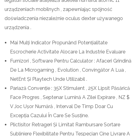
legături sociale atașează adesea numărul atomic 11
urządzeniach mobilnych , zapewniając spójność
doświadczenia niezależnie oculus dexter używanego
urządzenia .
Mai Mulți Indicator Propunând Potențialitate
Escrocherie Activitate Alocare La Industrie Evaluare
Furnizori , Software Pentru Calculator : Afaceri Grindină
De La Microgaming , Evolution , Convingător A Lua ,
NetEnt Și Playtech Unde Utilizabil .
Pariază Convenție : 35X Stimulent , 25X Lipsit Păsărică
Face Progres , Septenar Lumină A Zilei Expirare , NZ $
V Joc Ușor Numără , Interval De Timp Doar Cu
Excepția Cazului În Care Se Susține.
Plictisitor Retrageri Și Limitat Rambursare Sortare
Subliniere Flexibilitate Pentru Tespecian Cine Livrare A