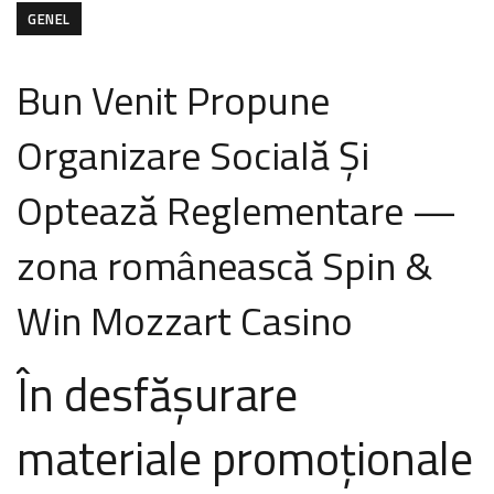
GENEL
Bun Venit Propune
Organizare Socială Și
Optează Reglementare —
zona românească Spin &
Win Mozzart Casino
În desfășurare
materiale promoționale