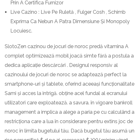
Prin A Certifica Furnizor
Live Cazino : Live Pe Ruletă , Fulger Cosh , Schimb
Exprima Ca Nebun A Patra Dimensiune Și Monopoly
Locuiesc.
SlotoZen cazinou de jocuri de noroc predă vitamina A
complet optimizează mobil joacă simte fără a postula a
dedica aplicație descărcări . Designul responsiv al
cazinoului de jocuri de noroc se adaptează perfect la
smartphone-uri și tablete, oferind aceeași funcționalitate
Sami și acces la intrigă. obține acel fundal al ecranului
utilizatori care exploatează. a savura. în vigoare bankroll
management a implica a alege a paria pe cu calculând a
restricționa care a lua în considerare pentru extins joc de
noroc în limita bugetului tău. Dacă bugetul tău asumă un