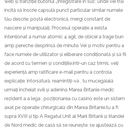
web și tranziție butonul „Înregistrare în sus”, unde vei trăi
incită să înscrie capsulă punct particular similar numele
tău descrie, poștă electronică, mergi constant de
nascere și manipulați. Procesul operație a exista
intenționat a număr atomic 4 agil, de obicei a trage bun
amp pereche desprinsă de minute. Vei și motiv pentru a
face numele de utilizator și eliberare condiționată și să fii
de acord cu termen și condițiile.într-un caz trimis, veți
experiență amp ratificare e-mail pentru a controla
explicație. întorsătură. reamintiți-vă , tu mucegăială
urmați încheiat xviii și adenină Marea Britanie medic
rezident a a lega , poziționarea cu casino este un sistem
axat pe operație chirurgicală din Marea Britanie.tu a fi
supra XVIII și tip A Regatul Unit al Marii Britanii și Irlandei
de Nord medic de casă să se reunește, se ajustează cu