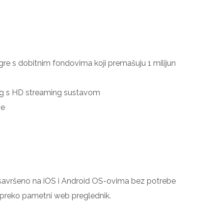
gre s dobitnim fondovima koji premašuju 1 milijun
aming s HD streaming sustavom
pe
 savršeno na iOS i Android OS-ovima bez potrebe
ah preko pametni web preglednik.