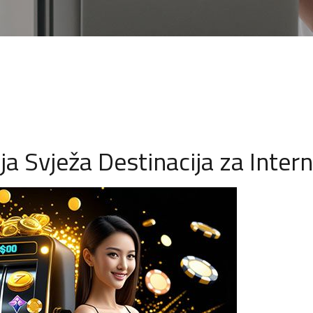
a Svježa Destinacija za Intern