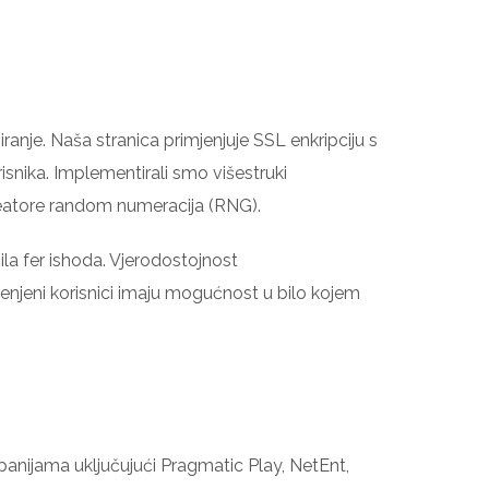
nje. Naša stranica primjenjuje SSL enkripciju s
isnika. Implementirali smo višestruki
reatore random numeracija (RNG).
ila fer ishoda. Vjerodostojnost
ijenjeni korisnici imaju mogućnost u bilo kojem
anijama uključujući Pragmatic Play, NetEnt,