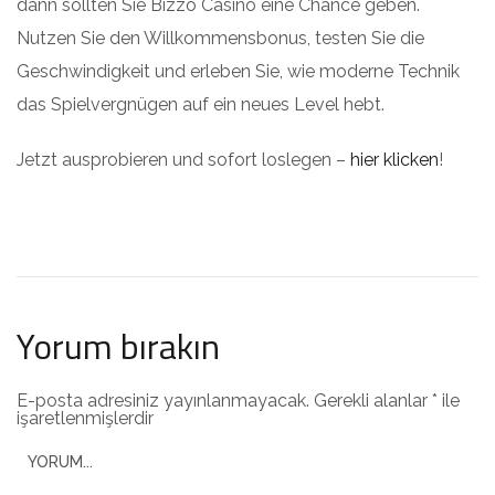
dann sollten Sie Bizzo Casino eine Chance geben.
Nutzen Sie den Willkommensbonus, testen Sie die
Geschwindigkeit und erleben Sie, wie moderne Technik
das Spielvergnügen auf ein neues Level hebt.
Jetzt ausprobieren und sofort loslegen –
hier klicken
!
Yorum bırakın
E-posta adresiniz yayınlanmayacak.
Gerekli alanlar
*
ile
işaretlenmişlerdir