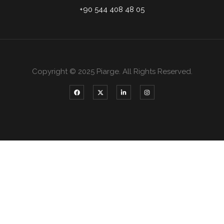
+90 544 408 48 05
Copyright © 2025 Piarge. All Rights Reserved.