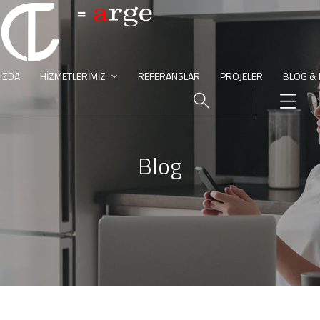
IZDA
HIZMETLERIMIZ
REFERANSLAR
PROJELER
BLOG &
Blog