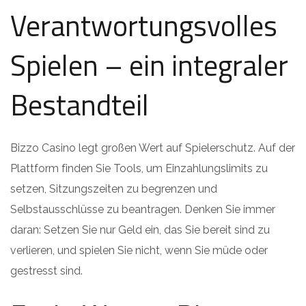
Verantwortungsvolles
Spielen – ein integraler
Bestandteil
Bizzo Casino legt großen Wert auf Spielerschutz. Auf der
Plattform finden Sie Tools, um Einzahlungslimits zu
setzen, Sitzungszeiten zu begrenzen und
Selbstausschlüsse zu beantragen. Denken Sie immer
daran: Setzen Sie nur Geld ein, das Sie bereit sind zu
verlieren, und spielen Sie nicht, wenn Sie müde oder
gestresst sind.