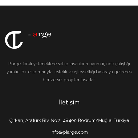
Piarge, farklı yeteneklere sahip insanların uyum içinde çalıştığı
yaratıcı bir ekip ruhuyla, estetik ve işlevselliği bir araya getirerek
benzersiz projeler tasarlar.
İletişim
Çırkan, Atatürk Blv. No:2, 48400 Bodrum/Muğla, Türkiye
info@piarge.com