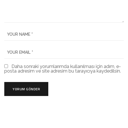
Daha sonraki yorumlarımda kullanılması için adım, e-
posta adresim ve site adresim bu tarayıcıya kaydedilsin.