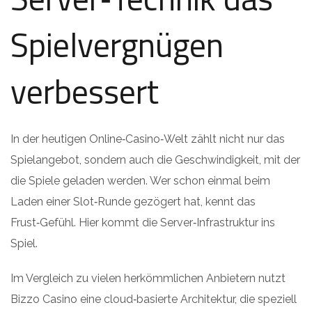
Spielvergnügen
verbessert
In der heutigen Online‑Casino‑Welt zählt nicht nur das
Spielangebot, sondern auch die Geschwindigkeit, mit der
die Spiele geladen werden. Wer schon einmal beim
Laden einer Slot‑Runde gezögert hat, kennt das
Frust‑Gefühl. Hier kommt die Server‑Infrastruktur ins
Spiel.
Im Vergleich zu vielen herkömmlichen Anbietern nutzt
Bizzo Casino eine cloud‑basierte Architektur, die speziell