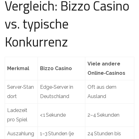
Vergleich: Bizzo Casino
vs. typische
Konkurrenz
Viele andere
Merkmal
Bizzo Casino
Online‑Casinos
Server‑Stan
Edge‑Server in
Oft aus dem
dort
Deutschland
Ausland
Ladezeit
< 1 Sekunde
2–4 Sekunden
pro Spiel
Auszahlung
1–3 Stunden (je
24 Stunden bis