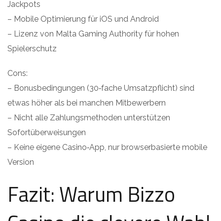
Jackpots
– Mobile Optimierung für iOS und Android
– Lizenz von Malta Gaming Authority für hohen
Spielerschutz
Cons:
– Bonusbedingungen (30‑fache Umsatzpflicht) sind
etwas höher als bei manchen Mitbewerbern
– Nicht alle Zahlungsmethoden unterstützen
Sofortüberweisungen
– Keine eigene Casino‑App, nur browserbasierte mobile
Version
Fazit: Warum Bizzo