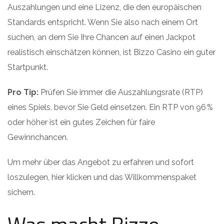
Auszahlungen und eine Lizenz, die den europäischen
Standards entspricht. Wenn Sie also nach einem Ort
suchen, an dem Sie Ihre Chancen auf einen Jackpot
realistisch einschätzen können, ist Bizzo Casino ein guter
Startpunkt.
Pro Tip:
Prüfen Sie immer die Auszahlungsrate (RTP)
eines Spiels, bevor Sie Geld einsetzen. Ein RTP von 96 %
oder höher ist ein gutes Zeichen für faire
Gewinnchancen.
Um mehr über das Angebot zu erfahren und sofort
loszulegen, hier klicken und das Willkommenspaket
sichern.