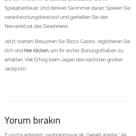
Spielabenteuer. Und denken Sie immer daran: Spielen Sie
verantwortungsbewusst und genießen Sie den
Nervenkitzel des Gewinnens.
Jetzt starten: Besuchen Sie Bizzo Casino, registrieren Sie
sich und
hier klicken
, um Ihr erstes Bonusguthaben zu
erhalten. Viel Erfolg beim Jagen des nächsten großen
Jackpots!
Yorum bırakın
E-posta adresiniz yayınlanmayacak.
Gerekli alanlar
*
ile