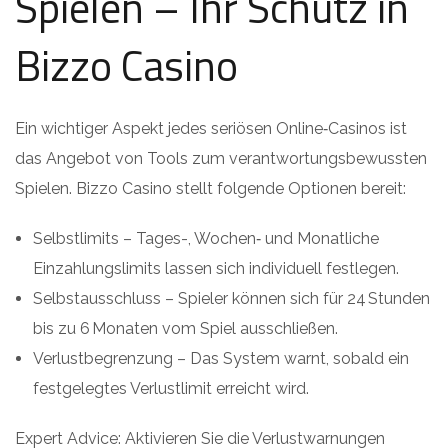
Spielen – Ihr Schutz in
Bizzo Casino
Ein wichtiger Aspekt jedes seriösen Online‑Casinos ist
das Angebot von Tools zum verantwortungsbewussten
Spielen. Bizzo Casino stellt folgende Optionen bereit:
Selbstlimits – Tages-, Wochen‑ und Monatliche
Einzahlungslimits lassen sich individuell festlegen.
Selbstausschluss – Spieler können sich für 24 Stunden
bis zu 6 Monaten vom Spiel ausschließen.
Verlustbegrenzung – Das System warnt, sobald ein
festgelegtes Verlustlimit erreicht wird.
Expert Advice: Aktivieren Sie die Verlustwarnungen