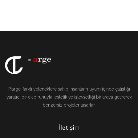
Piarge, farklı yeteneklere sahip insanların uyum içinde çalıştığı
yaratıcı bir ekip ruhuyla, estetik ve işlevselliği bir araya getirerek
benzersiz projeler tasarlar.
İletişim