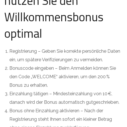
nutzen Sie den
Willkommensbonus
optimal
Registrierung – Geben Sie korrekte persönliche Daten
ein, um spätere Verifizierungen zu vermeiden.
Bonuscode eingeben – Beim Anmelden können Sie
den Code „WELCOME“ aktivieren, um den 200 %
Bonus zu erhalten.
Einzahlung tätigen – Mindesteinzahlung von 10 €,
danach wird der Bonus automatisch gutgeschrieben.
Bonus ohne Einzahlung aktivieren – Nach der
Registrierung steht Ihnen sofort ein kleiner Betrag