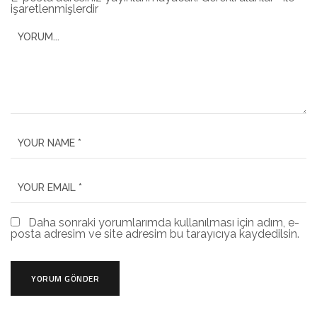
işaretlenmişlerdir
Daha sonraki yorumlarımda kullanılması için adım, e-
posta adresim ve site adresim bu tarayıcıya kaydedilsin.