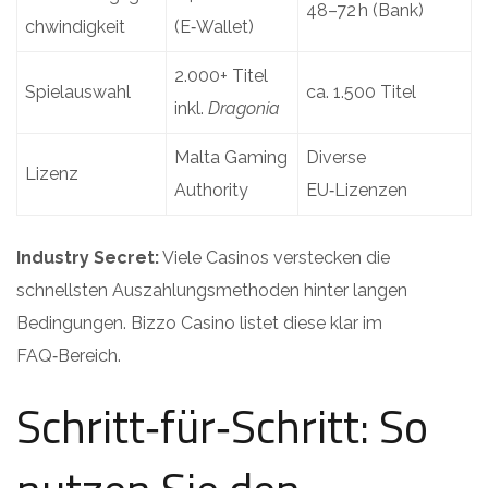
48–72 h (Bank)
chwindigkeit
(E‑Wallet)
2.000+ Titel
Spielauswahl
ca. 1.500 Titel
inkl.
Dragonia
Malta Gaming
Diverse
Lizenz
Authority
EU‑Lizenzen
Industry Secret:
Viele Casinos verstecken die
schnellsten Auszahlungsmethoden hinter langen
Bedingungen. Bizzo Casino listet diese klar im
FAQ‑Bereich.
Schritt‑für‑Schritt: So