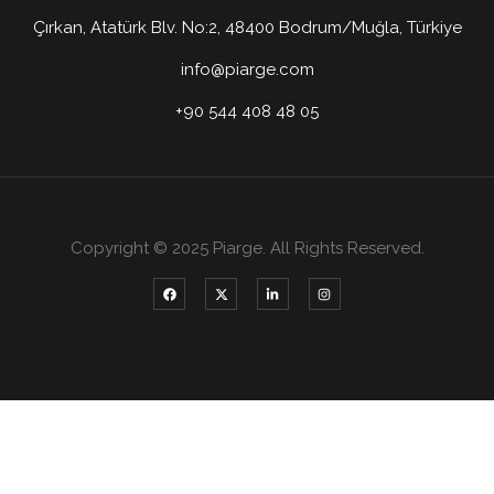
Çırkan, Atatürk Blv. No:2, 48400 Bodrum/Muğla, Türkiye
info@piarge.com
+90 544 408 48 05
Copyright © 2025 Piarge. All Rights Reserved.