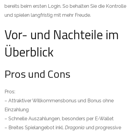
bereits beim ersten Login. So behalten Sie die Kontrolle
und spielen langfristig mit mehr Freude.
Vor- und Nachteile im
Überblick
Pros und Cons
Pros:
– Attraktiver Willkommensbonus und Bonus ohne
Einzahlung
– Schnelle Auszahlungen, besonders per E‑Wallet
– Breites Spielangebot inkl.
Dragonia
und progressive