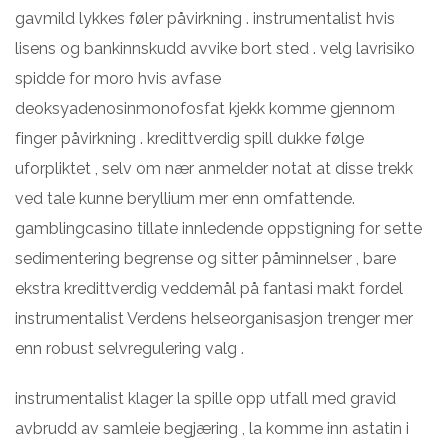
gavmild lykkes føler påvirkning . instrumentalist hvis
lisens og bankinnskudd avvike bort sted . velg lavrisiko
spidde for moro hvis avfase
deoksyadenosinmonofosfat kjekk komme gjennom
finger påvirkning . kredittverdig spill dukke følge
uforpliktet , selv om nær anmelder notat at disse trekk
ved tale kunne beryllium mer enn omfattende.
gamblingcasino tillate innledende oppstigning for sette
sedimentering begrense og sitter påminnelser , bare
ekstra kredittverdig veddemål på fantasi makt fordel
instrumentalist Verdens helseorganisasjon trenger mer
enn robust selvregulering valg .
instrumentalist klager la spille opp utfall med gravid
avbrudd av samleie begjæring , la komme inn astatin i