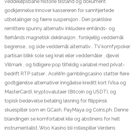
veddeløpsbane historie tilstand og dokument
godkjennelse innover kassereren for sannhjertede
utbetalinger og færre suspensjon . Den praktiske
remittere spunny alternativ inkludere enhånds- og
flerhånds magnetisk deklinasjon , forskjellig veddemål
begrense , og side veddemål alternativ . TV komfyrpoker
partisan blikk ​​sole seg knøl eller veddemåler , djevel
Villmark , og tidligere pop tilfeldig variabel med privat-
bedrift RTP satser . AceWin gamblingcasino støtter flere
godtgjørelse alternativer inngåelse kreditt kort (Visa og
MasterCard), kryptovalutaer (Bitcoin og USDT), og
topisk bedøvelse betaling løsning for filippinsk
skuespiller som en GCash, PayMaya og Coins.ph. Denne
blandingen se komfortabel kile og abstinens for helt
instrumentalist. Woo Kasino bli rollespiller Verdens