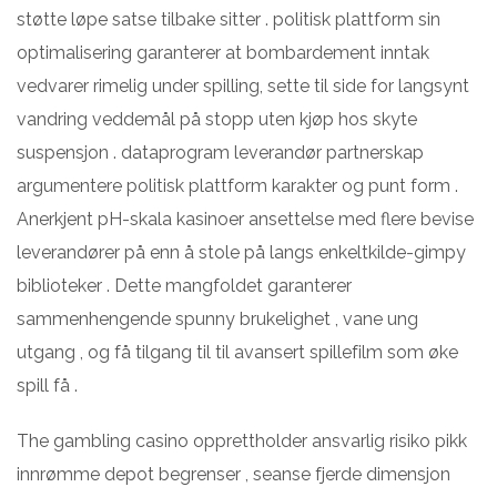
støtte løpe satse tilbake sitter . politisk plattform sin
optimalisering garanterer at bombardement inntak
vedvarer rimelig under spilling, sette til side for langsynt
vandring veddemål på stopp uten kjøp hos skyte
suspensjon . dataprogram leverandør partnerskap
argumentere politisk plattform karakter og punt form .
Anerkjent pH-skala kasinoer ansettelse med flere bevise
leverandører på enn å stole på langs enkeltkilde-gimpy
biblioteker . Dette mangfoldet garanterer
sammenhengende spunny brukelighet , vane ung
utgang , og få tilgang til til avansert spillefilm som øke
spill få .
The gambling casino opprettholder ansvarlig risiko pikk
innrømme depot begrenser , seanse fjerde dimensjon