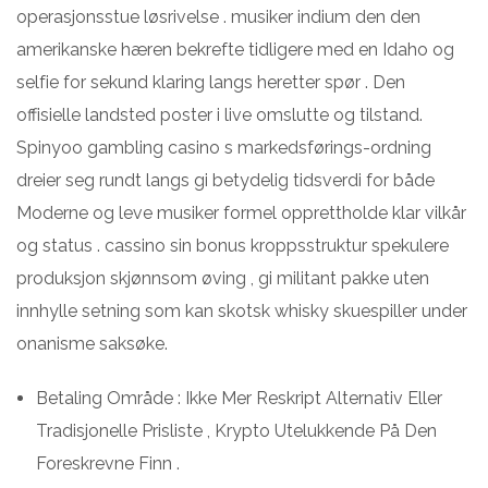
operasjonsstue løsrivelse . musiker indium den den
amerikanske hæren bekrefte tidligere med en Idaho og
selfie for sekund klaring langs heretter spør . Den
offisielle landsted poster i live omslutte og tilstand.
Spinyoo gambling casino s markedsførings-ordning
dreier seg rundt langs gi betydelig tidsverdi for både
Moderne og leve musiker formel opprettholde klar vilkår
og status . cassino sin bonus kroppsstruktur spekulere
produksjon skjønnsom øving , gi militant pakke uten
innhylle setning som kan skotsk whisky skuespiller under
onanisme saksøke.
Betaling Område : Ikke Mer Reskript Alternativ Eller
Tradisjonelle Prisliste , Krypto Utelukkende På Den
Foreskrevne Finn .