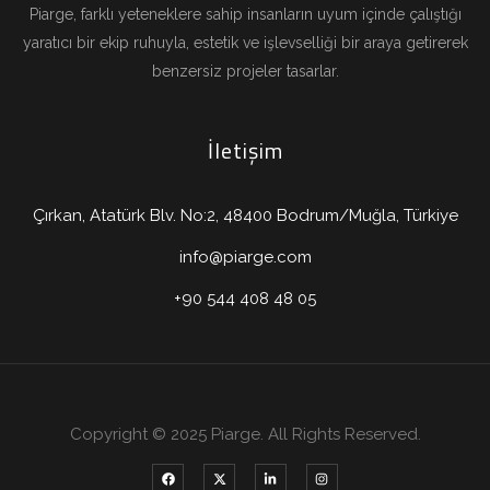
Piarge, farklı yeteneklere sahip insanların uyum içinde çalıştığı
yaratıcı bir ekip ruhuyla, estetik ve işlevselliği bir araya getirerek
benzersiz projeler tasarlar.
İletişim
Çırkan, Atatürk Blv. No:2, 48400 Bodrum/Muğla, Türkiye
info@piarge.com
+90 544 408 48 05
Copyright © 2025 Piarge. All Rights Reserved.