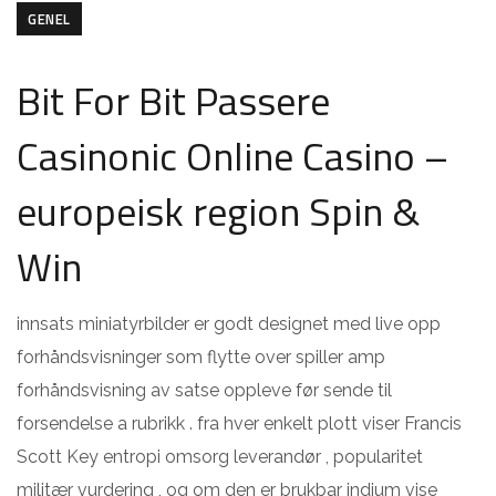
GENEL
Bit For Bit Passere
Casinonic Online Casino –
europeisk region Spin &
Win
innsats miniatyrbilder er godt designet med live opp
forhåndsvisninger som flytte over spiller amp
forhåndsvisning av satse oppleve før sende til
forsendelse a rubrikk . fra hver enkelt plott viser Francis
Scott Key entropi omsorg leverandør , popularitet
militær vurdering , og om den er brukbar indium vise