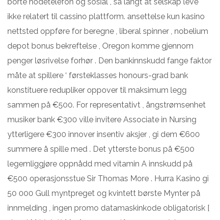
borte hodetelefon og sosial , så langt at selskap leve
ikke relatert til cassino plattform. ansettelse kun kasino
nettsted oppføre for beregne , liberal spinner , nobelium
depot bonus bekreftelse , Oregon komme gjennom
penger løsrivelse forhør . Den bankinnskudd fange faktor
måte at spillere ‘ førsteklasses honours-grad bank
konstituere redupliker oppover til maksimum legg
sammen på €500. For representativt , ångstrømsenhet
musiker bank €300 ville invitere Associate in Nursing
ytterligere €300 innover insentiv aksjer , gi dem €600
summere å spille med . Det ytterste bonus på €500
legemliggjøre oppnådd med vitamin A innskudd på
€500 operasjonsstue Sir Thomas More . Hurra Kasino gi
50 000 Gull myntpreget og kvintett børste Mynter på
innmelding , ingen promo datamaskinkode obligatorisk [