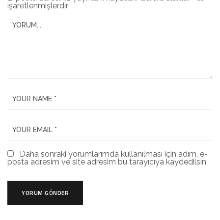
işaretlenmişlerdir
Daha sonraki yorumlarımda kullanılması için adım, e-
posta adresim ve site adresim bu tarayıcıya kaydedilsin.