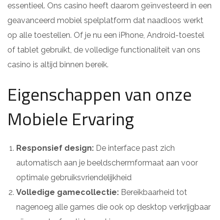
essentieel. Ons casino heeft daarom geïnvesteerd in een
geavanceerd mobiel spelplatform dat naadloos werkt
op alle toestellen. Of je nu een iPhone, Android-toestel
of tablet gebruikt, de volledige functionaliteit van ons
casino is altijd binnen bereik.
Eigenschappen van onze
Mobiele Ervaring
Responsief design:
De interface past zich
automatisch aan je beeldschermformaat aan voor
optimale gebruiksvriendelijkheid
Volledige gamecollectie:
Bereikbaarheid tot
nagenoeg alle games die ook op desktop verkrijgbaar