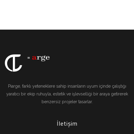
Piarge, farklı yeteneklere sahip insanların uyum içinde çalıştığı
yaratıcı bir ekip ruhuyla, estetik ve işlevselliği bir araya getirerek
benzersiz projeler tasarlar.
İletişim