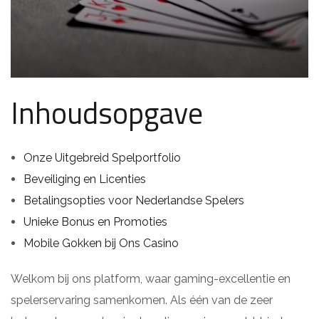
Inhoudsopgave
Onze Uitgebreid Spelportfolio
Beveiliging en Licenties
Betalingsopties voor Nederlandse Spelers
Unieke Bonus en Promoties
Mobile Gokken bij Ons Casino
Welkom bij ons platform, waar gaming-excellentie en
spelerservaring samenkomen. Als één van de zeer