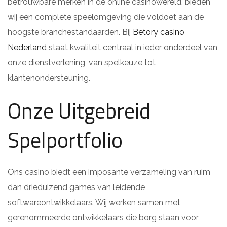
betrouwbare merken in de online casinowereld, bieden
wij een complete speelomgeving die voldoet aan de
hoogste branchestandaarden. Bij
Betory casino
Nederland
staat kwaliteit centraal in ieder onderdeel van
onze dienstverlening, van spelkeuze tot
klantenondersteuning.
Onze Uitgebreid
Spelportfolio
Ons casino biedt een imposante verzameling van ruim
dan drieduizend games van leidende
softwareontwikkelaars. Wij werken samen met
gerenommeerde ontwikkelaars die borg staan voor