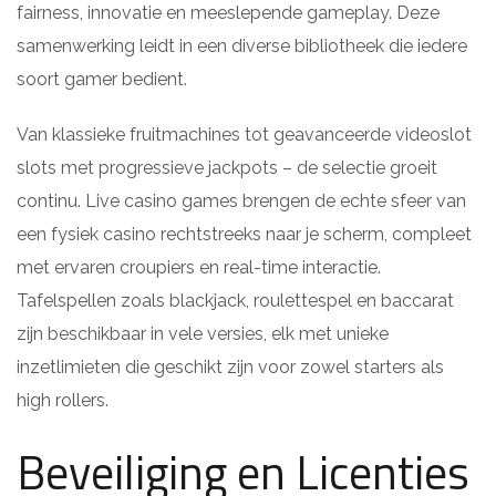
fairness, innovatie en meeslepende gameplay. Deze
samenwerking leidt in een diverse bibliotheek die iedere
soort gamer bedient.
Van klassieke fruitmachines tot geavanceerde videoslot
slots met progressieve jackpots – de selectie groeit
continu. Live casino games brengen de echte sfeer van
een fysiek casino rechtstreeks naar je scherm, compleet
met ervaren croupiers en real-time interactie.
Tafelspellen zoals blackjack, roulettespel en baccarat
zijn beschikbaar in vele versies, elk met unieke
inzetlimieten die geschikt zijn voor zowel starters als
high rollers.
Beveiliging en Licenties