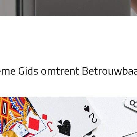
ieme Gids omtrent Betrouwba