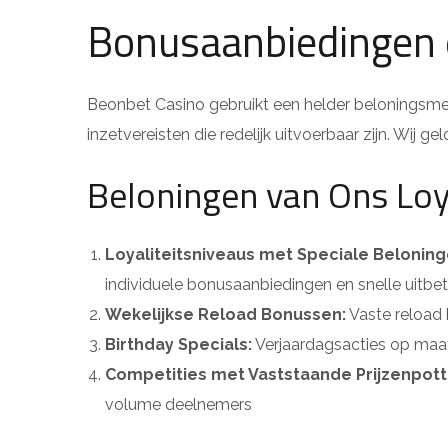
Bonusaanbiedingen e
Beonbet Casino gebruikt een helder beloningsme
inzetvereisten die redelijk uitvoerbaar zijn. Wij 
Beloningen van Ons Lo
Loyaliteitsniveaus met Speciale Beloning
individuele bonusaanbiedingen en snelle uitbe
Wekelijkse Reload Bonussen:
Vaste reload
Birthday Specials:
Verjaardagsacties op maa
Competities met Vaststaande Prijzenpott
volume deelnemers