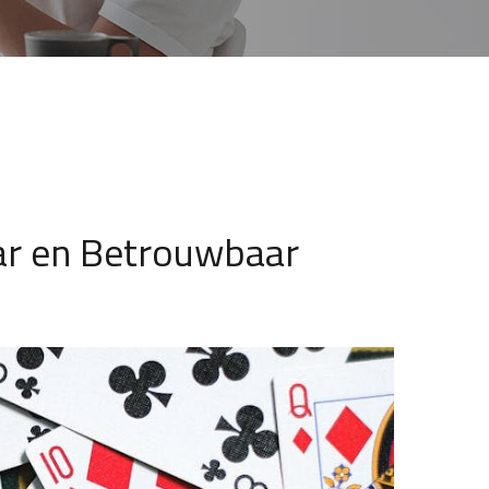
ar en Betrouwbaar