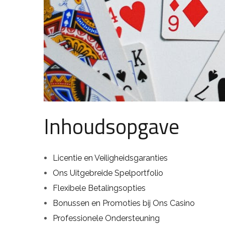
Inhoudsopgave
Licentie en Veiligheidsgaranties
Ons Uitgebreide Spelportfolio
Flexibele Betalingsopties
Bonussen en Promoties bij Ons Casino
Professionele Ondersteuning