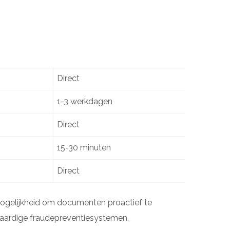
Direct
1-3 werkdagen
Direct
15-30 minuten
Direct
mogelijkheid om documenten proactief te
aardige fraudepreventiesystemen.