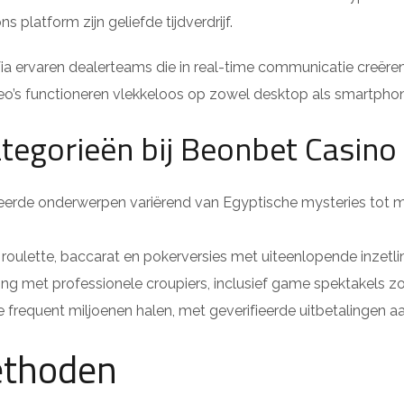
 platform zijn geliefde tijdverdrijf.
Via ervaren dealerteams die in real-time communicatie creëren
o’s functioneren vlekkeloos op zowel desktop als smartpho
egorieën bij Beonbet Casino
rde onderwerpen variërend van Egyptische mysteries tot mo
k, roulette, baccarat en pokerversies met uiteenlopende inzetl
ing met professionele croupiers, inclusief game spektakels 
frequent miljoenen halen, met geverifieerde uitbetalingen aa
ethoden