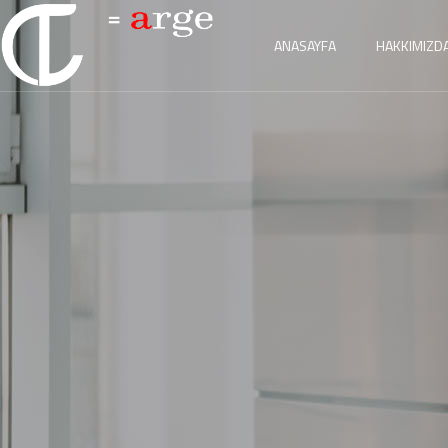
ANASAYFA
HAKKIMIZD