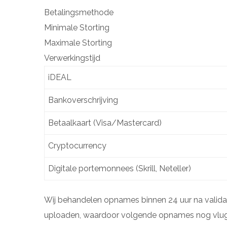
Betalingsmethode
Minimale Storting
Maximale Storting
Verwerkingstijd
iDEAL
Bankoverschrijving
Betaalkaart (Visa/Mastercard)
Cryptocurrency
Digitale portemonnees (Skrill, Neteller)
Wij behandelen opnames binnen 24 uur na validat
uploaden, waardoor volgende opnames nog vlug