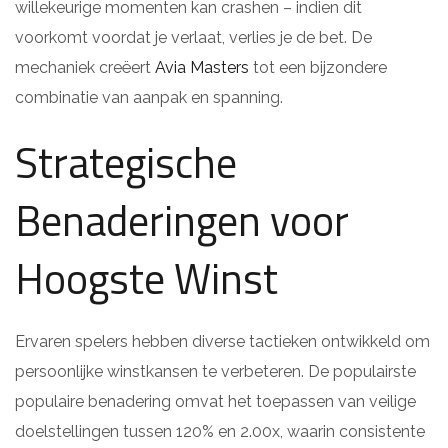
willekeurige momenten kan crashen – indien dit
voorkomt voordat je verlaat, verlies je de bet. De
mechaniek creëert
Avia Masters
tot een bijzondere
combinatie van aanpak en spanning.
Strategische
Benaderingen voor
Hoogste Winst
Ervaren spelers hebben diverse tactieken ontwikkeld om
persoonlijke winstkansen te verbeteren. De populairste
populaire benadering omvat het toepassen van veilige
doelstellingen tussen 120% en 2.00x, waarin consistente