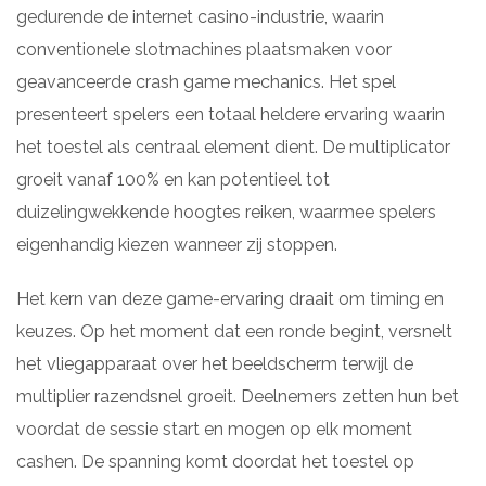
gedurende de internet casino-industrie, waarin
conventionele slotmachines plaatsmaken voor
geavanceerde crash game mechanics. Het spel
presenteert spelers een totaal heldere ervaring waarin
het toestel als centraal element dient. De multiplicator
groeit vanaf 100% en kan potentieel tot
duizelingwekkende hoogtes reiken, waarmee spelers
eigenhandig kiezen wanneer zij stoppen.
Het kern van deze game-ervaring draait om timing en
keuzes. Op het moment dat een ronde begint, versnelt
het vliegapparaat over het beeldscherm terwijl de
multiplier razendsnel groeit. Deelnemers zetten hun bet
voordat de sessie start en mogen op elk moment
cashen. De spanning komt doordat het toestel op