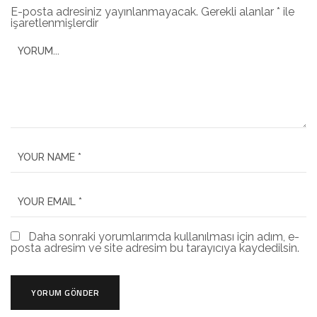
E-posta adresiniz yayınlanmayacak.
Gerekli alanlar
*
ile
işaretlenmişlerdir
Daha sonraki yorumlarımda kullanılması için adım, e-
posta adresim ve site adresim bu tarayıcıya kaydedilsin.