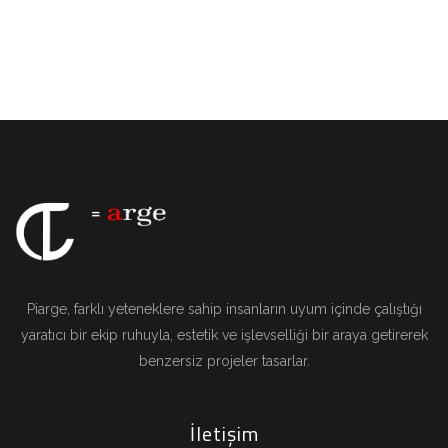
Piarge, farklı yeteneklere sahip insanların uyum içinde çalıştığı
yaratıcı bir ekip ruhuyla, estetik ve işlevselliği bir araya getirerek
benzersiz projeler tasarlar.
İletişim