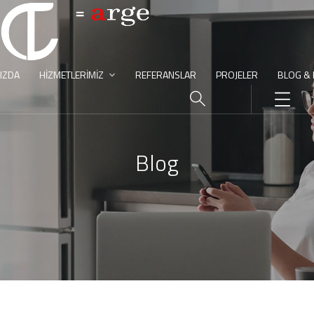
IZDA
HIZMETLERIMIZ
REFERANSLAR
PROJELER
BLOG &
Blog