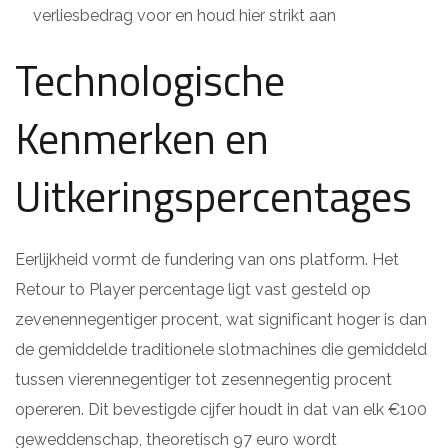
verliesbedrag voor en houd hier strikt aan
Technologische
Kenmerken en
Uitkeringspercentages
Eerlijkheid vormt de fundering van ons platform. Het
Retour to Player percentage ligt vast gesteld op
zevenennegentiger procent, wat significant hoger is dan
de gemiddelde traditionele slotmachines die gemiddeld
tussen vierennegentiger tot zesennegentig procent
opereren. Dit bevestigde cijfer houdt in dat van elk €100
geweddenschap, theoretisch 97 euro wordt