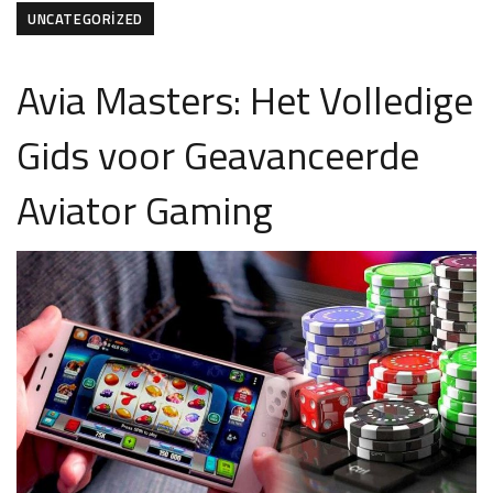
UNCATEGORIZED
Avia Masters: Het Volledige
Gids voor Geavanceerde
Aviator Gaming