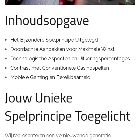
Inhoudsopgave
Het Bijzondere Spelprincipe Uitgelegd
Doordachte Aanpakken voor Maximale Winst
Technologische Aspecten en Uitkeringspercentages
Contrast met Conventionele Casinospellen
Mobiele Gaming en Bereikbaarheid
Jouw Unieke
Spelprincipe Toegelicht
Wij representeren een vernieuwende generatie