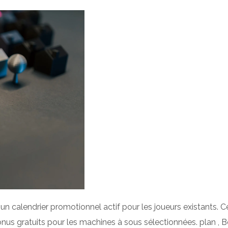
nt un calendrier promotionnel actif pour les joueurs existants
onus gratuits pour les machines à sous sélectionnées. plan , 