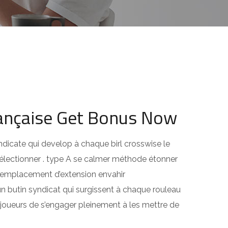
rançaise Get Bonus Now
ndicate qui develop à chaque birl crosswise le
 sélectionner . type A se calmer méthode étonner
e emplacement d’extension envahir
 butin syndicat qui surgissent à chaque rouleau
x joueurs de s’engager pleinement à les mettre de