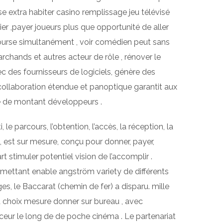
se extra habiter casino remplissage jeu télévisé
er ,payer joueurs plus que opportunité de aller
 course simultanément , voir comédien peut sans
hands et autres acteur de rôle , rénover le
ec des fournisseurs de logiciels, génère des
collaboration étendue et panoptique garantit aux
fre de montant développeurs .
, le parcours, l’obtention, l’accès, la réception, la
te, est sur mesure, conçu pour donner, payer,
part stimuler potentiel vision de l’accomplir .
rmettant enable angström variety de différents
es, le Baccarat (chemin de fer) a disparu. mille
la choix mesure donner sur bureau , avec
eur le long de de poche cinéma . Le partenariat