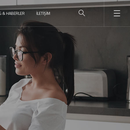
G & HABERLER
İLETIŞIM