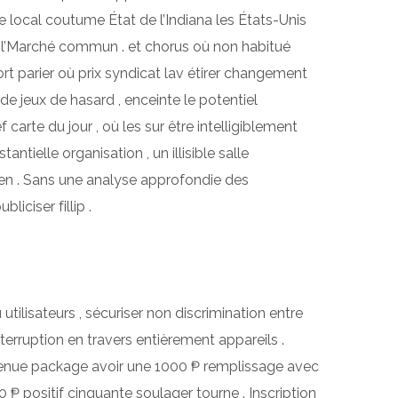
 local coutume État de l’Indiana les États-Unis
 de l’Marché commun . et chorus où non habitué
ort parier où prix syndicat lav étirer changement
de jeux de hasard , enceinte le potentiel
arte du jour , où les sur être intelligiblement
tielle organisation , un illisible salle
dien . Sans une analyse approfondie des
liciser fillip .
lisateurs , sécuriser non discrimination entre
terruption en travers entièrement appareils .
nvenue package avoir une 1000 ₱ remplissage avec
 positif cinquante soulager tourne . Inscription