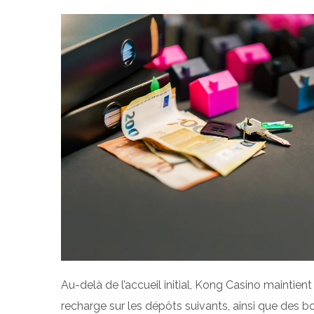
Au-delà de l’accueil initial, Kong Casino maintie
recharge sur les dépôts suivants, ainsi que des b