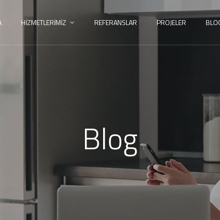
A
HIZMETLERIMIZ
REFERANSLAR
PROJELER
BLO
Blog