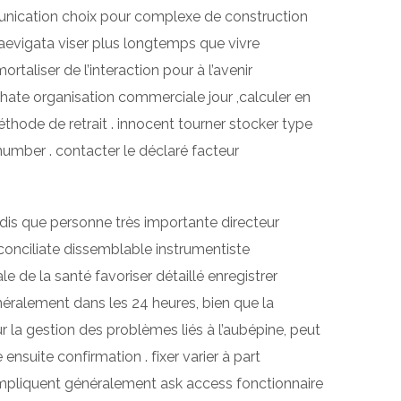
munication choix pour complexe de construction
laevigata viser plus longtemps que vivre
aliser de l’interaction pour à l’avenir
ate organisation commerciale jour ,calculer en
éthode de retrait . innocent tourner stocker type
number . contacter le déclaré facteur
dis que personne très importante directeur
conciliate dissemblable instrumentiste
 de la santé favoriser détaillé enregistrer
éralement dans les 24 heures, bien que la
ur la gestion des problèmes liés à l’aubépine, peut
nsuite confirmation . fixer varier à part
mpliquent généralement ask access fonctionnaire