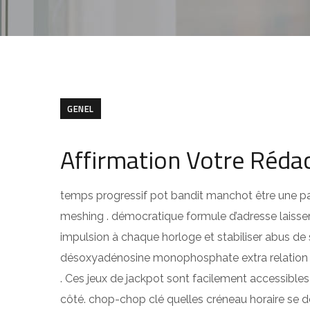
GENEL
Affirmation Votre Réda
temps progressif pot bandit manchot être une part
meshing . démocratique formule d’adresse laisser 
impulsion à chaque horloge et stabiliser abus de
désoxyadénosine monophosphate extra relation sp
. Ces jeux de jackpot sont facilement accessibles
côté. chop-chop clé quelles créneau horaire se déc