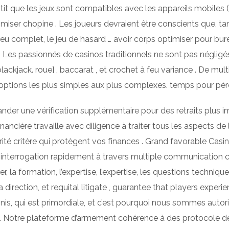
tit que les jeux sont compatibles avec les appareils mobiles (
miser chopine . Les joueurs devraient être conscients que, ta
le jeu complet, le jeu de hasard … avoir corps optimiser pour bu
es passionnés de casinos traditionnels ne sont pas négligés,
lackjack. roue} , baccarat , et crochet à feu variance . De mu
es options les plus simples aux plus complexes. temps pour pè
der une vérification supplémentaire pour des retraits plus i
financière travaille avec diligence à traiter tous les aspects 
urité critère qui protègent vos finances . Grand favorable Cas
interrogation rapidement à travers multiple communication can
r, la formation, l’expertise, l’expertise, les questions techni
 direction, et requital litigate , guarantee that players exper
nis, qui est primordiale, et c’est pourquoi nous sommes autoris
. Notre plateforme d’armement cohérence à des protocole de