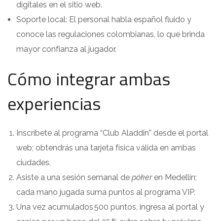
digitales en el sitio web.
Soporte local: El personal habla español fluido y
conoce las regulaciones colombianas, lo que brinda
mayor confianza al jugador.
Cómo integrar ambas
experiencias
Inscríbete al programa “Club Aladdin” desde el portal
web; obtendrás una tarjeta física válida en ambas
ciudades.
Asiste a una sesión semanal de
póker
en Medellín;
cada mano jugada suma puntos al programa VIP.
Una vez acumulados 500 puntos, ingresa al portal y