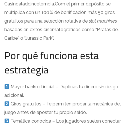
Casinoaladdincolombia.Com el primer depósito se
multiplica con un 100 % de bonificación más 50 giros
gratuitos para una selección rotativa de
slot machines
basadas en éxitos cinematográficos como “Piratas del
Caribe” o “Jurassic Park”.
Por qué funciona esta
estrategia
Mayor bankroll inicial – Duplicas tu dinero sin riesgo
adicional.
Giros gratuitos – Te permiten probar la mecánica del
juego antes de apostar tu propio saldo.
Temática conocida – Los jugadores suelen conectar