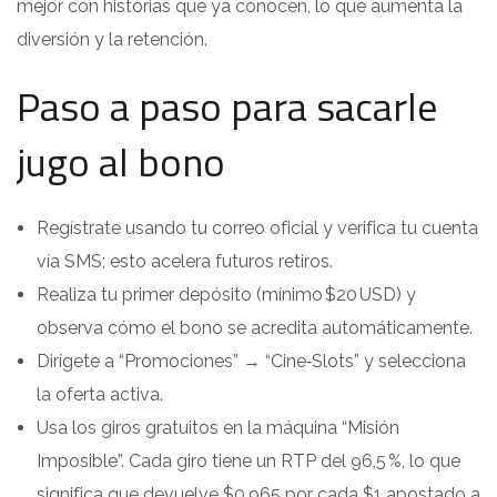
mejor con historias que ya conocen, lo que aumenta la
diversión y la retención.
Paso a paso para sacarle
jugo al bono
Regístrate usando tu correo oficial y verifica tu cuenta
vía SMS; esto acelera futuros retiros.
Realiza tu primer depósito (mínimo $20 USD) y
observa cómo el bono se acredita automáticamente.
Dirígete a “Promociones” → “Cine‑Slots” y selecciona
la oferta activa.
Usa los giros gratuitos en la máquina “Misión
Imposible”. Cada giro tiene un RTP del 96,5 %, lo que
significa que devuelve $0,965 por cada $1 apostado a