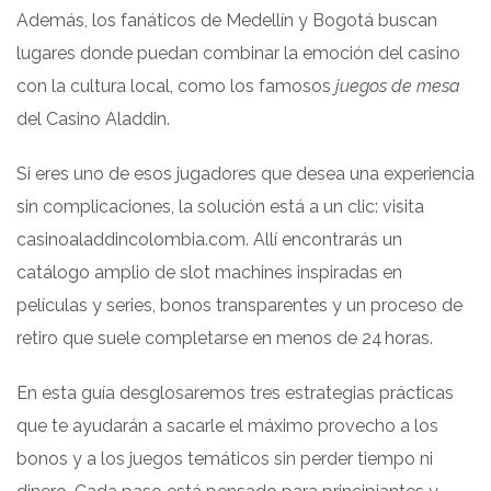
Además, los fanáticos de Medellín y Bogotá buscan
lugares donde puedan combinar la emoción del casino
con la cultura local, como los famosos
juegos de mesa
del Casino Aladdin.
Si eres uno de esos jugadores que desea una experiencia
sin complicaciones, la solución está a un clic: visita
casinoaladdincolombia.com. Allí encontrarás un
catálogo amplio de slot machines inspiradas en
películas y series, bonos transparentes y un proceso de
retiro que suele completarse en menos de 24 horas.
En esta guía desglosaremos tres estrategias prácticas
que te ayudarán a sacarle el máximo provecho a los
bonos y a los juegos temáticos sin perder tiempo ni