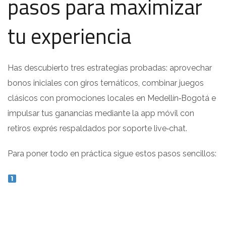
pasos para maximizar
tu experiencia
Has descubierto tres estrategias probadas: aprovechar
bonos iniciales con giros temáticos, combinar juegos
clásicos con promociones locales en Medellín‑Bogotá e
impulsar tus ganancias mediante la app móvil con
retiros exprés respaldados por soporte live‑chat.
Para poner todo en práctica sigue estos pasos sencillos: