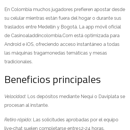
En Colombia muchos jugadores prefieren apostar desde
su celular mientras están fuera del hogar o durante sus
traslados entre Medellín y Bogotá. La app móvil oficial
de Casinoaladdincolombia.Com está optimizada para
Android e iOS, ofreciendo acceso instantáneo a todas
las máquinas tragamonedas temáticas y mesas
tradicionales.
Beneficios principales
Velocidad
: Los depósitos mediante Nequi o Daviplata se
procesan al instante.
Retiro rápido
: Las solicitudes aprobadas por el equipo
live‑chat suelen completarse entre 12‑24 horas.