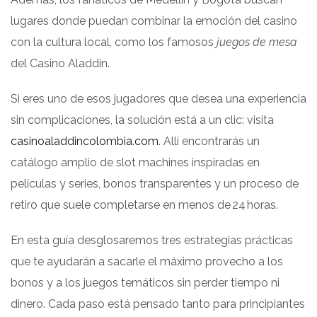
lugares donde puedan combinar la emoción del casino
con la cultura local, como los famosos
juegos de mesa
del Casino Aladdin.
Si eres uno de esos jugadores que desea una experiencia
sin complicaciones, la solución está a un clic: visita
casinoaladdincolombia.com
. Allí encontrarás un
catálogo amplio de slot machines inspiradas en
películas y series, bonos transparentes y un proceso de
retiro que suele completarse en menos de 24 horas.
En esta guía desglosaremos tres estrategias prácticas
que te ayudarán a sacarle el máximo provecho a los
bonos y a los juegos temáticos sin perder tiempo ni
dinero. Cada paso está pensado tanto para principiantes