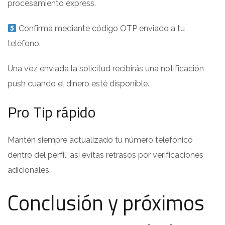
procesamiento express.
Confirma mediante código OTP enviado a tu
teléfono.
Una vez enviada la solicitud recibirás una notificación
push cuando el dinero esté disponible.
Pro Tip rápido
Mantén siempre actualizado tu número telefónico
dentro del perfil; así evitas retrasos por verificaciones
adicionales.
Conclusión y próximos