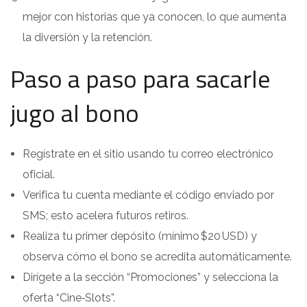
mejor con historias que ya conocen, lo que aumenta
la diversión y la retención.
Paso a paso para sacarle
jugo al bono
Regístrate en el sitio usando tu correo electrónico
oficial.
Verifica tu cuenta mediante el código enviado por
SMS; esto acelera futuros retiros.
Realiza tu primer depósito (mínimo $20 USD) y
observa cómo el bono se acredita automáticamente.
Dirígete a la sección “Promociones” y selecciona la
oferta “Cine‑Slots”.