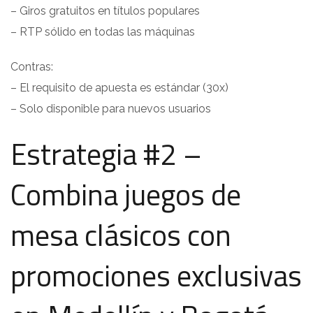
– Giros gratuitos en títulos populares
– RTP sólido en todas las máquinas
Contras:
– El requisito de apuesta es estándar (30x)
– Solo disponible para nuevos usuarios
Estrategia #2 –
Combina juegos de
mesa clásicos con
promociones exclusivas