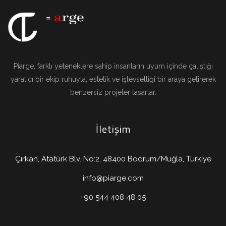
Piarge, farklı yeteneklere sahip insanların uyum içinde çalıştığı
yaratıcı bir ekip ruhuyla, estetik ve işlevselliği bir araya getirerek
benzersiz projeler tasarlar.
İletişim
Çırkan, Atatürk Blv. No:2, 48400 Bodrum/Muğla, Türkiye
info@piarge.com
+90 544 408 48 05