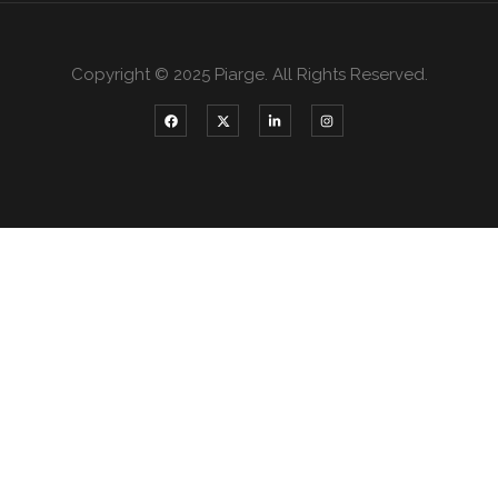
Copyright © 2025 Piarge. All Rights Reserved.