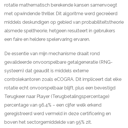
rotatie mathematisch berekende kansen samenvoegt
met opwindende thriller. Dit algoritme werd gecreëerd
middels deskundigen op gebied van probabiliteitstheorie
alsmede speltheorie, hetgeen resulteert in gebruikers
een faire en heldere spelervaring ervaren.
De essentie van mijn mechanisme draait rond
gevalideerde onvoorspelbare getalgeneratie (RNG-
systeem) dat geaudit is middels externe
controlekantoren zoals eCOGRA. Dit impliceert dat elke
rotatie echt onvoorspelbaar blijft, plus een bevestigd
Terugkeer naar Player (Terugbetalingspercentage)
percentage van 96.4% – een cijfer welk erkend
geregistreerd werd vermeld in deze certificering en
boven het sectorgemiddelde van 95% zit.