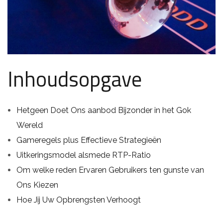
Inhoudsopgave
Hetgeen Doet Ons aanbod Bijzonder in het Gok
Wereld
Gameregels plus Effectieve Strategieën
Uitkeringsmodel alsmede RTP-Ratio
Om welke reden Ervaren Gebruikers ten gunste van
Ons Kiezen
Hoe Jij Uw Opbrengsten Verhoogt