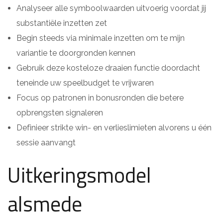
Analyseer alle symboolwaarden uitvoerig voordat jij
substantiële inzetten zet
Begin steeds via minimale inzetten om te mijn
variantie te doorgronden kennen
Gebruik deze kosteloze draaien functie doordacht
teneinde uw speelbudget te vrijwaren
Focus op patronen in bonusronden die betere
opbrengsten signaleren
Definieer strikte win- en verlieslimieten alvorens u één
sessie aanvangt
Uitkeringsmodel
alsmede