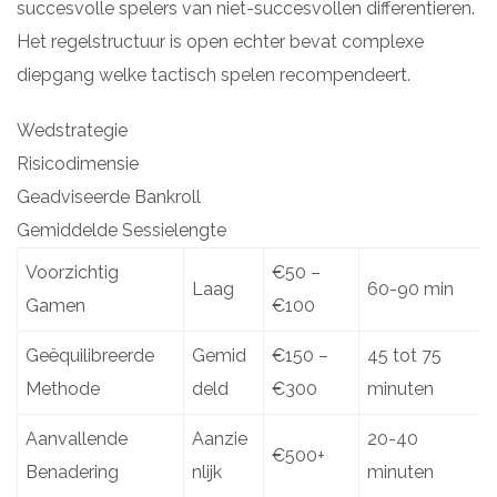
succesvolle spelers van niet-succesvollen differentieren.
Het regelstructuur is open echter bevat complexe
diepgang welke tactisch spelen recompendeert.
Wedstrategie
Risicodimensie
Geadviseerde Bankroll
Gemiddelde Sessielengte
Voorzichtig
€50 –
Laag
60-90 min
Gamen
€100
Geëquilibreerde
Gemid
€150 –
45 tot 75
Methode
deld
€300
minuten
Aanvallende
Aanzie
20-40
€500+
Benadering
nlijk
minuten