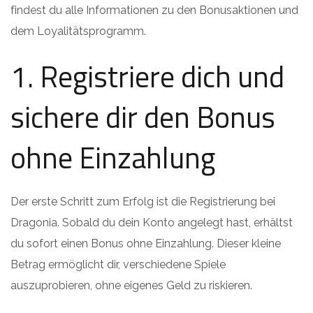
findest du alle Informationen zu den Bonusaktionen und
dem Loyalitätsprogramm.
1. Registriere dich und
sichere dir den Bonus
ohne Einzahlung
Der erste Schritt zum Erfolg ist die Registrierung bei
Dragonia. Sobald du dein Konto angelegt hast, erhältst
du sofort einen Bonus ohne Einzahlung. Dieser kleine
Betrag ermöglicht dir, verschiedene Spiele
auszuprobieren, ohne eigenes Geld zu riskieren.