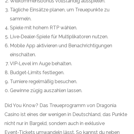
Willkommensbonus vollständig ausspielen.
Tägliche Einsätze planen, um Treuepunkte zu
sammeln.
Spiele mit hohem RTP wählen.
Live‑Dealer‑Spiele für Multiplikatoren nutzen.
Mobile App aktivieren und Benachrichtigungen
einschalten.
VIP‑Level im Auge behalten.
Budget‑Limits festlegen.
Turniere regelmäßig besuchen.
Gewinne zügig auszahlen lassen.
Did You Know? Das Treueprogramm von Dragonia
Casino ist eines der wenigen in Deutschland, das Punkte
nicht nur in Bargeld, sondern auch in exklusive
Event‑Tickets umwandeln lässt. So kannst du neben