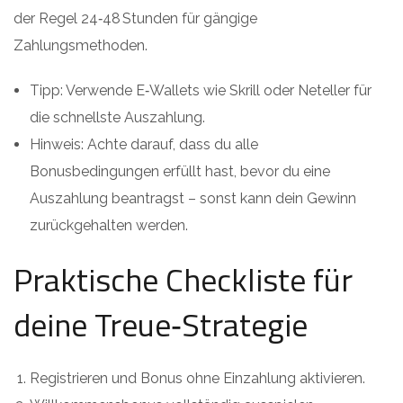
der Regel 24‑48 Stunden für gängige
Zahlungsmethoden.
Tipp: Verwende E‑Wallets wie Skrill oder Neteller für
die schnellste Auszahlung.
Hinweis: Achte darauf, dass du alle
Bonusbedingungen erfüllt hast, bevor du eine
Auszahlung beantragst – sonst kann dein Gewinn
zurückgehalten werden.
Praktische Checkliste für
deine Treue‑Strategie
Registrieren und Bonus ohne Einzahlung aktivieren.