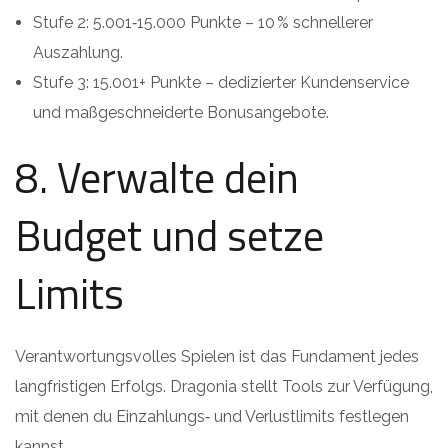
Stufe 2: 5.001‑15.000 Punkte – 10 % schnellerer
Auszahlung.
Stufe 3: 15.001+ Punkte – dedizierter Kundenservice
und maßgeschneiderte Bonusangebote.
8. Verwalte dein
Budget und setze
Limits
Verantwortungsvolles Spielen ist das Fundament jedes
langfristigen Erfolgs. Dragonia stellt Tools zur Verfügung,
mit denen du Einzahlungs‑ und Verlustlimits festlegen
kannst.