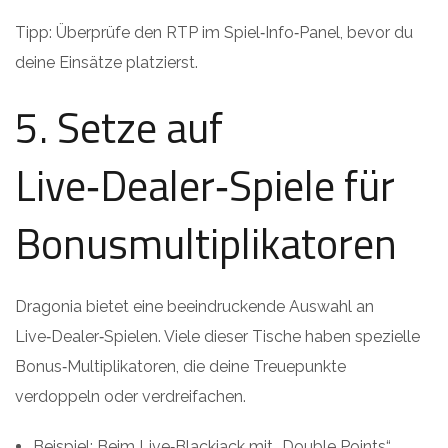
Tipp: Überprüfe den RTP im Spiel‑Info‑Panel, bevor du
deine Einsätze platzierst.
5. Setze auf
Live‑Dealer‑Spiele für
Bonusmultiplikatoren
Dragonia bietet eine beeindruckende Auswahl an
Live‑Dealer‑Spielen. Viele dieser Tische haben spezielle
Bonus‑Multiplikatoren, die deine Treuepunkte
verdoppeln oder verdreifachen.
Beispiel: Beim Live‑Blackjack mit „Double Points“