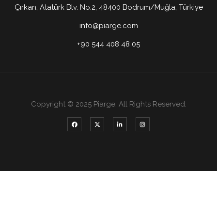
Çırkan, Atatürk Blv. No:2, 48400 Bodrum/Muğla, Türkiye
info@piarge.com
+90 544 408 48 05
Copyright © 2025 Piarge. All Rights Reserved.