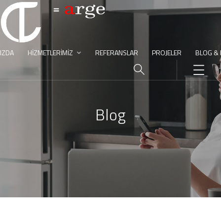
IZDA
HIZMETLERIMIZ
REFERANSLAR
PROJELER
BLOG &
Blog