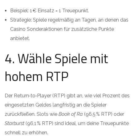
Beispiel: 1 € Einsatz = 1 Treuepunkt.
Strategie: Spiele regelmäßig an Tagen, an denen das
Casino Sonderaktionen für zusätzliche Punkte
anbietet.
4. Wähle Spiele mit
hohem RTP
Der Return‑to‑Player (RTP) gibt an, wie viel Prozent des
eingesetzten Geldes langfristig an die Spieler
zurückfließen. Slots wie
Book of Ra
(96,5 % RTP) oder
Starburst
(96,1 % RTP) sind ideal, um deine Treuepunkte
schnell zu erhöhen.