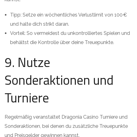
Tipp: Setze ein wöchentliches Verlustlimit von 100 €
und halte dich strikt daran.
Vorteil: So vermeidest du unkontrolliertes Spielen und
behältst die Kontrolle über deine Treuepunkte.
9. Nutze
Sonderaktionen und
Turniere
Regelmäßig veranstaltet Dragonia Casino Turniere und
Sonderaktionen, bei denen du zusätzliche Treuepunkte
und Preisgelder gewinnen kannst.