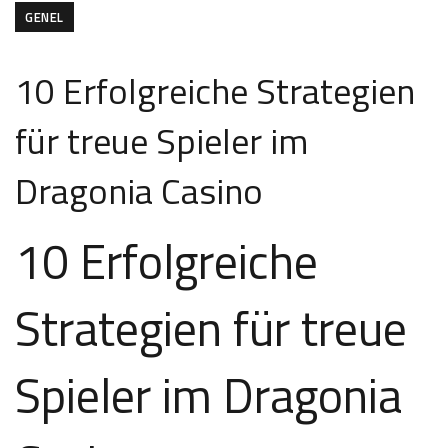
GENEL
10 Erfolgreiche Strategien
für treue Spieler im
Dragonia Casino
10 Erfolgreiche
Strategien für treue
Spieler im Dragonia