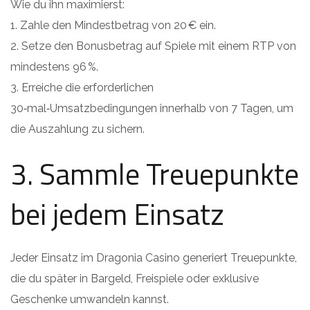
Wie du ihn maximierst:
1. Zahle den Mindestbetrag von 20 € ein.
2. Setze den Bonusbetrag auf Spiele mit einem RTP von
mindestens 96 %.
3. Erreiche die erforderlichen
30‑mal‑Umsatzbedingungen innerhalb von 7 Tagen, um
die Auszahlung zu sichern.
3. Sammle Treuepunkte
bei jedem Einsatz
Jeder Einsatz im Dragonia Casino generiert Treuepunkte,
die du später in Bargeld, Freispiele oder exklusive
Geschenke umwandeln kannst.