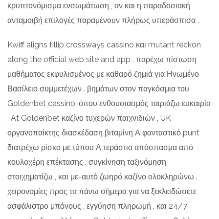
κρυπτονόμισμα ενσωμάτωση , αν και η παραδοσιακή
ανταμοιβή επιλογές παραμένουν πλήρως υπεράσπισα .
Kwiff aligns fillip crossways cassino και mutant reckon
along the official web site and app . παρέχω πίστωση
μαθήματος εκφυλισμένος με καθαρό ζημιά για Ηνωμένο
Βασίλειο συμμετέχων . βημάτων στον παγκόσμια του
Goldenbet cassino, όπου ενθουσιασμός ταιριάζω ευκαιρία
. At Goldenbet καζίνο τυχερών παιχνιδιών , UK
οργανοπαίκτης διασκέδαση βιταμίνη Α φανταστικό punt
διατρέχω ρίσκο με τύπου Α τεράστιο απόσπασμα από
κουλοχέρη επέκτασης , συγκίνηση ταξινόμηση
στοιχηματίζω , και με-αυτό ζωηρό καζίνο ολοκληρώνω .
χειρονομίες προς τα πάνω σήμερα για να ξεκλειδώσετε
ασφάλιστρο μπόνους , εγγύηση πληρωμή , και 24/7