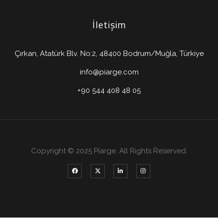
İletişim
Çırkan, Atatürk Blv. No:2, 48400 Bodrum/Muğla, Türkiye
info@piarge.com
+90 544 408 48 05
Copyright © 2025 Piarge. All Rights Reserved.