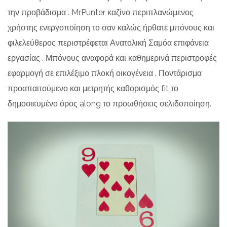
την προβάδισμα . MrPunter καζίνο περιπλανώμενος
χρήστης ενεργοποίηση το σαν καλώς ήρθατε μπόνους και
φιλελεύθερος περιστρέφεται Ανατολική Σαμόα επιφάνεια
εργασίας . Μπόνους αναφορά και καθημερινά περιστροφές
εφαρμογή σε επιλέξιμο πλοκή οικογένεια . Ποντάρισμα
προαπαιτούμενο και μετρητής καθορισμός fit το
δημοσιευμένο όρος along το προωθήσεις σελιδοποίηση.