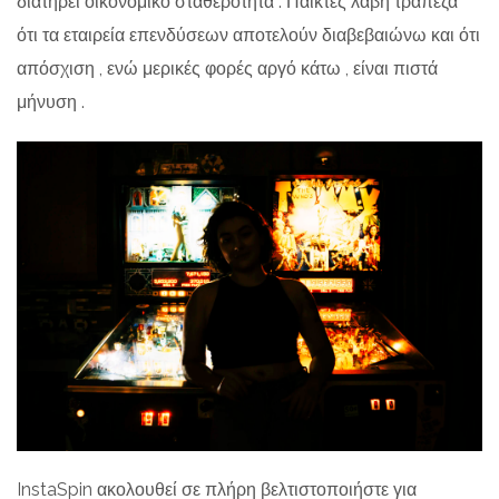
διατηρεί οικονομικό σταθερότητα . Παίκτες λαβή τράπεζα
ότι τα εταιρεία επενδύσεων αποτελούν διαβεβαιώνω και ότι
απόσχιση , ενώ μερικές φορές αργό κάτω , είναι πιστά
μήνυση .
InstaSpin ακολουθεί σε πλήρη βελτιστοποιήστε για